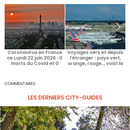
Coronavirus en France
Voyages vers et depuis
ce Lundi 22 juin 2026 : 0
l'étranger : pays vert,
r
morts du Covid et 0
orange, rouge... voici la
nouveaux cas
classification actualisée
COMMENTAIRES
LES DERNIERS CITY-GUIDES