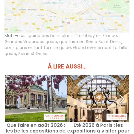
Mots-clés :
guide des bons plans
,
Tremblay en France
,
Grandes Vacances guide
,
que faire en Seine Saint Denis
,
bons plans enfant famille guide
,
Grand évènement famille
guide
,
Seine st Denis
À LIRE AUSSI...
Que faire en août 2026 :
Eté 2026 à Paris : les
L
les belles expositions de
expositions à visiter pour
l