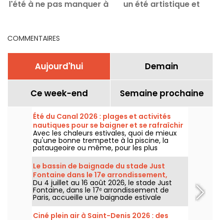
l'été à ne pas manquer à
un été artistique et
d
Paris
passionnant
COMMENTAIRES
Aujourd'hui
Demain
Ce week-end
Semaine prochaine
Été du Canal 2026 : plages et activités
nautiques pour se baigner et se rafraîchir
Avec les chaleurs estivales, quoi de mieux
qu'une bonne trempette à la piscine, la
pataugeoire ou même, pour les plus
chanceux d'entre nous, à la mer ? Qu'à cela
ne tienne, impossible n'est pas Francilien,
Le bassin de baignade du stade Just
alors, l'Eté du Canal ramène la plage à Paris
Fontaine dans le 17e arrondissement,
et en région Île-de-France tout l'été. On
Du 4 juillet au 16 août 2026, le stade Just
rouvre pour l'été 2026
vous explique où et quand en profiter pour
Fontaine, dans le 17ᵉ arrondissement de
barboter pendant toutes les vacances !
Paris, accueille une baignade estivale
gratuite. Mis en place par la Ville de Paris, ce
bassin extérieur temporaire permet de se
Ciné plein air à Saint-Denis 2026 : des
baigner tout l'été et de participer à