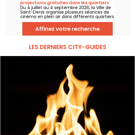
projections gratuites dans les quartiers
différentes activités sportives et de loisirs.
Du 4 juillet au 4 septembre 2026, la Ville de
pendant l'été
Saint-Denis organise plusieurs séances de
cinéma en plein air dans différents quartiers
de la commune. Gratuites et ouvertes à
tous, ces projections s'inscrivent dans la
Affinez votre recherche
programmation estivale de "Bel Été" et sont
organisées en partenariat avec le cinéma
L'Écran.
LES DERNIERS CITY-GUIDES