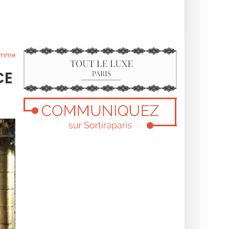
ramme
CE