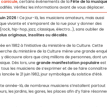
 canicule
, certains événements de la
Fête de la musiqu
ifiés. Vérifiez les informations avant de vous déplacer.
juin 2026
! Ce jour-là, les musiciens amateurs, mais aussi
ue vivante et s’emparent de la rue pour y donner des
rock, hip-hop, jazz, classique, électro...), sans oublier de
us originaux, insolites ou décalés
.
e en 1982 à l’initiative du ministère de la Culture. Cette
echerche du ministère de la Culture mène une grande enqu
On y découvre alors que cinq millions de personnes, dont un
sique. Dès lors, une
grande manifestation populaire
est
ous les musiciens de s’exprimer et de se faire connaître.
 lancée le 21 juin 1982, jour symbolique du solstice d’été.
tte année-là, de nombreux musiciens s’installent partout
urs, les jardins, les gares, les places afin d’y faire résonne