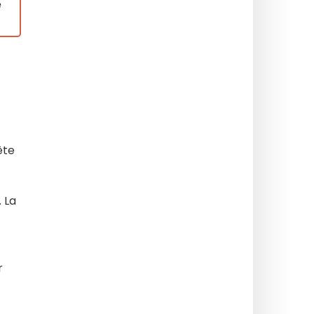
e
ête
 La
r