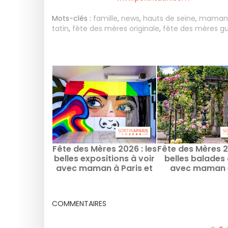
Mots-clés :
famille
,
news
,
hauts de seine
,
maman
tatin
,
fête des mères originale
,
fête des mères g
Fête des Mères 2026 : les
Fête des Mères 20
belles expositions à voir
belles balades 
avec maman à Paris et
avec maman 
en Île-de-France
famille à Paris &
France
COMMENTAIRES