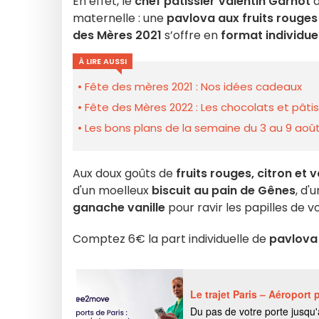
En effet, le
chef pâtissier Valentin Garnot
d
maternelle : une
pavlova aux fruits rouges
des Mères 2021
s’offre en
format individue
À LIRE AUSSI
Fête des mères 2021 : Nos idées cadeaux
Fête des Mères 2022 : Les chocolats et pâti
Les bons plans de la semaine du 3 au 9 août
Aux doux goûts de
fruits rouges, citron et va
d'un moelleux
biscuit au pain de Gênes
, d'
ganache vanille
pour ravir les papilles de 
Comptez 6€ la part individuelle de
pavlova 