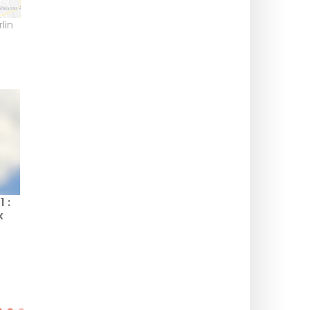
lin
 :
x