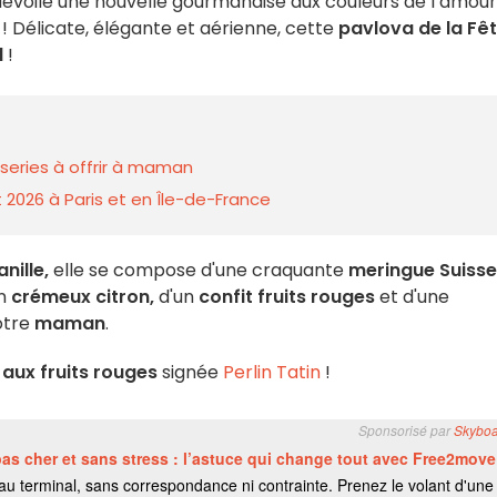
évoile une nouvelle gourmandise aux couleurs de l’amour
! Délicate, élégante et aérienne, cette
pavlova de la Fê
l
!
sseries à offrir à maman
 2026 à Paris et en Île-de-France
nille,
elle se compose d'une craquante
meringue Suisse
un
crémeux citron,
d'un
confit fruits rouges
et d'une
votre
maman
.
aux fruits rouges
signée
Perlin Tatin
!