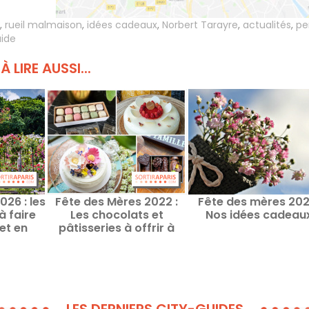
,
rueil malmaison
,
idées cadeaux
,
Norbert Tarayre
,
actualités
,
per
uide
À LIRE AUSSI...
26 : les
Fête des Mères 2022 :
Fête des mères 2021
à faire
Les chocolats et
Nos idées cadeau
et en
pâtisseries à offrir à
 Île-de-
maman