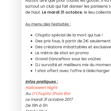
Autant dire que pour toutes les goûter, il va f
surtout un club qui fait danser les parisiens
de haut.
Le mardi 31 octobre
, le lieu calien
Au menu des festivités :
Chupito spécial de la mort qui tue !
Des prix fous, à partir de 2€ seulement
Des créations imbattables et exclusive
Le mètre de shot en promo
Grand Dancefloor sous les voûtes
DJ survolté et meilleurs mix du momen
1 shot offert avec l’offre à télécharger
Infos pratiques :
Halloween Night
Au
O'Chupito Shots Bar
Le mardi 31 octobre 2017
De 19h à 5h