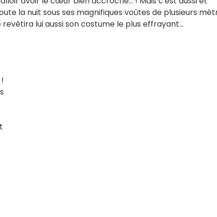
alloir avoir le cœur bien accroché... ! Mais c'est aussi et
 toute la nuit sous ses magnifiques voûtes de plusieurs mèt
te revêtira lui aussi son costume le plus effrayant...
 !
s
t