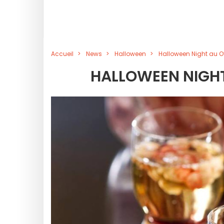
Accueil
News
Halloween
Halloween Night au O
HALLOWEEN NIGHT