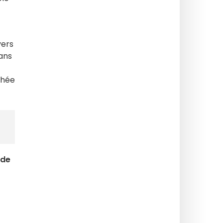
vers
ans
chée
 de