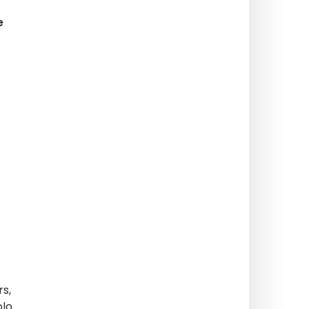
e
rs,
olo