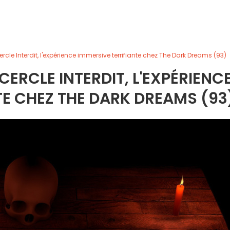
rcle Interdit, l'expérience immersive terrifiante chez The Dark Dreams (93)
CERCLE INTERDIT, L'EXPÉRIENC
TE CHEZ THE DARK DREAMS (93