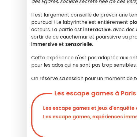
des Égarés, société secrète née de ces vers
Il est largement conseillé
de prévoir une ten
pourquoi ! L
e labyrinthe est entièrement
plo
acteurs. La partie est
interactive
, avec des
sortir de ce cauchemar et poursuivre sa prog
immersive
et
sensorielle.
Cette expérience n'est pas adaptée aux enfan
pour les ados qui ne sont pas trop sensibles.
On réserve sa session pour un moment de te
Les escape games à Paris
Les escape games et jeux d'enquête à
Les escape games, expériences immers