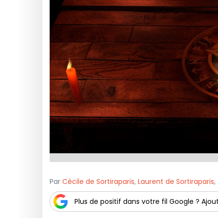
Par
Cécile de Sortiraparis
,
Laurent de Sortiraparis
,
Plus de positif dans votre fil Google ? Ajout