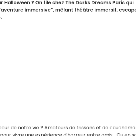
ur Halloween ? On file chez The Darks Dreams Paris qui
e "aventure immersive", mêlant théâtre immersif, escap
.
 la peur de notre vie ? Amateurs de frissons et de cauchema
pour
vivre une expérience d'horreur entre amis... Ou en s