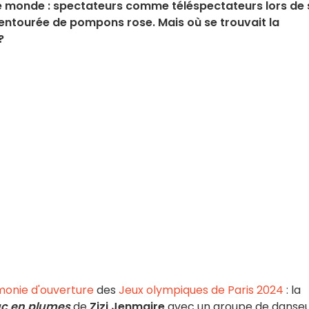
ut le monde : spectateurs comme téléspectateurs lors de
, entourée de pompons rose. Mais où se trouvait la
?
monie d'ouverture
des
Jeux olympiques de Paris 2024
: la
uc en plumes
de
Zizi Jenmaire
avec un groupe de danseu