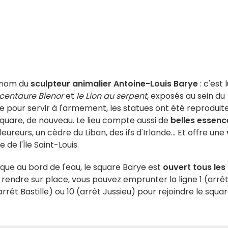
e nom du
sculpteur animalier Antoine-Louis Barye
: c'est l
 centaure Bienor
et
le Lion au serpent
, exposés au sein du
 pour servir à l'armement, les statues ont été reproduit
 square, de nouveau. Le lieu compte aussi de
belles essenc
ureurs, un cèdre du Liban, des ifs d'Irlande... Et offre une
e de l'Île Saint-Louis.
lique au bord de l'eau, le square Barye est
ouvert tous les
s rendre sur place, vous pouvez emprunter la ligne 1 (arrê
(arrêt Bastille) ou 10 (arrêt Jussieu) pour rejoindre le squar