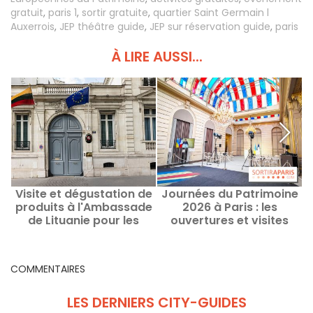
gratuit
,
paris 1
,
sortir gratuite
,
quartier Saint Germain l
Auxerrois
,
JEP théâtre guide
,
JEP sur réservation guide
,
paris
À LIRE AUSSI...
Visite et dégustation de
Journées du Patrimoine
produits à l'Ambassade
2026 à Paris : les
de Lituanie pour les
ouvertures et visites
b
Journées du Patrimoine
exceptionnelles à ne pas
2026
manquer
COMMENTAIRES
LES DERNIERS CITY-GUIDES