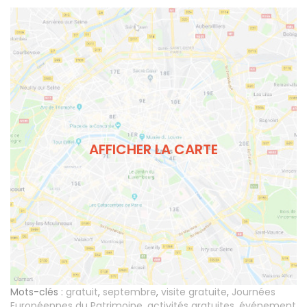
AFFICHER LA CARTE
Mots-clés :
gratuit
,
septembre
,
visite gratuite
,
Journées
Européennes du Patrimoine
,
activités gratuites
,
événement