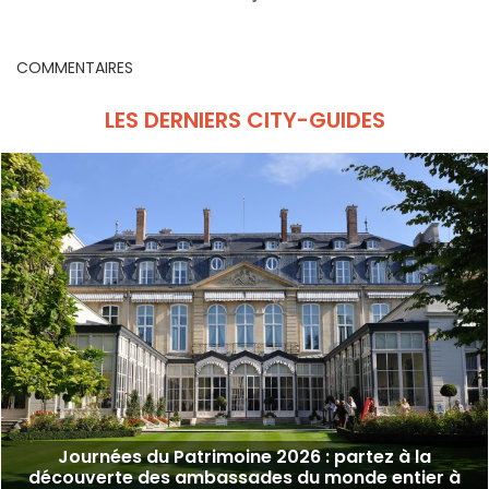
dans un temple de la
de-France
P
littérature (94)
COMMENTAIRES
LES DERNIERS CITY-GUIDES
Journées du Patrimoine 2026 : partez à la
découverte des ambassades du monde entier à