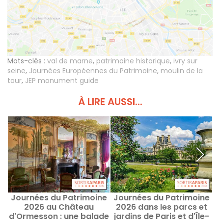
Mots-clés :
val de marne
,
patrimoine historique
,
ivry sur
seine
,
Journées Européennes du Patrimoine
,
moulin de la
tour
,
JEP monument guide
À LIRE AUSSI...
Journées du Patrimoine
Journées du Patrimoine
2026 au Château
2026 dans les parcs et
d'Ormesson : une balade
jardins de Paris et d'Île-
h