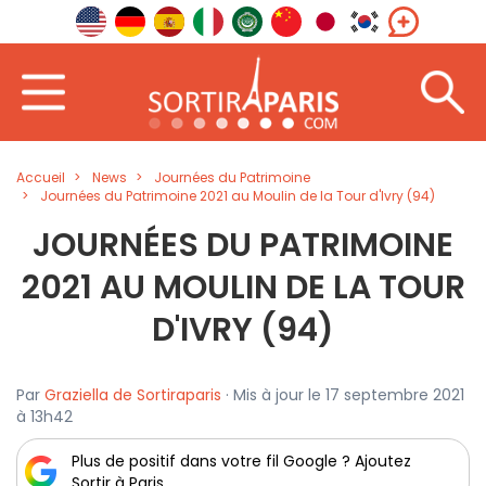
Accueil
News
Journées du Patrimoine
Journées du Patrimoine 2021 au Moulin de la Tour d'Ivry (94)
JOURNÉES DU PATRIMOINE
2021 AU MOULIN DE LA TOUR
D'IVRY (94)
Par
Graziella de Sortiraparis
· Mis à jour le 17 septembre 2021
à 13h42
Plus de positif dans votre fil Google ? Ajoutez
Sortir à Paris.