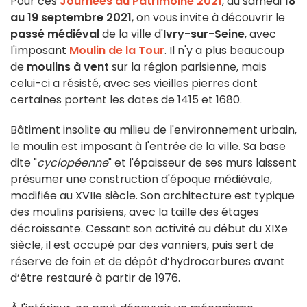
Pour ces
Journées du Patrimoine 2021
, du samedi
18
au 19 septembre 2021
, on vous invite à découvrir le
passé médiéval
de la ville d'
Ivry-sur-Seine
, avec
l'imposant
Moulin de la Tour
. Il n'y a plus beaucoup
de
moulins à vent
sur la région parisienne, mais
celui-ci a résisté, avec ses vieilles pierres dont
certaines portent les dates de 1415 et 1680.
Bâtiment insolite au milieu de l'environnement urbain,
le moulin est imposant à l'entrée de la ville. Sa base
dite "
cyclopéenne
" et l'épaisseur de ses murs laissent
présumer une construction d'époque médiévale,
modifiée au XVIIe siècle. Son architecture est typique
des moulins parisiens, avec la taille des étages
décroissante. Cessant son activité au début du XIXe
siècle, il est occupé par des vanniers, puis sert de
réserve de foin et de dépôt d’hydrocarbures avant
d’être restauré à partir de 1976.