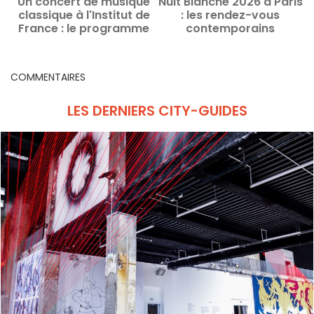
Un concert de musique
Nuit Blanche 2026 à Paris
classique à l'Institut de
: les rendez-vous
s
France : le programme
contemporains
de la Nuit Blanche 2026
incontournables de la
soirée
COMMENTAIRES
LES DERNIERS CITY-GUIDES