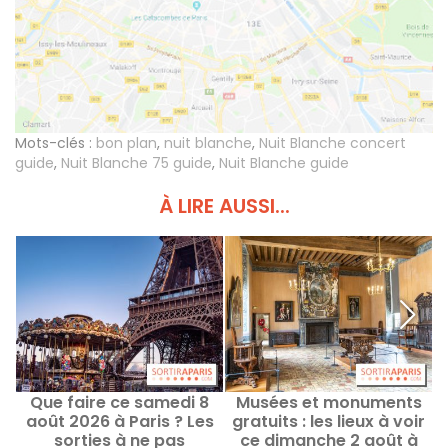
Mots-clés :
bon plan
,
nuit blanche
,
Nuit Blanche concert
guide
,
Nuit Blanche 75 guide
,
Nuit Blanche guide
À LIRE AUSSI...
Que faire ce samedi 8
Musées et monuments
S
août 2026 à Paris ? Les
gratuits : les lieux à voir
sorties à ne pas
ce dimanche 2 août à