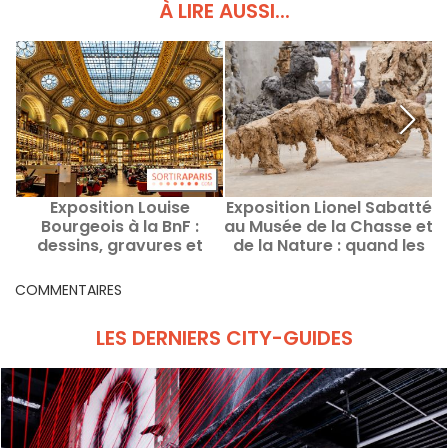
À LIRE AUSSI...
Exposition Louise
Exposition Lionel Sabatté
Bourgeois à la BnF :
au Musée de la Chasse et
dessins, gravures et
de la Nature : quand les
nerfs à vif
animaux reprennent leur
c
part sauvage
COMMENTAIRES
LES DERNIERS CITY-GUIDES