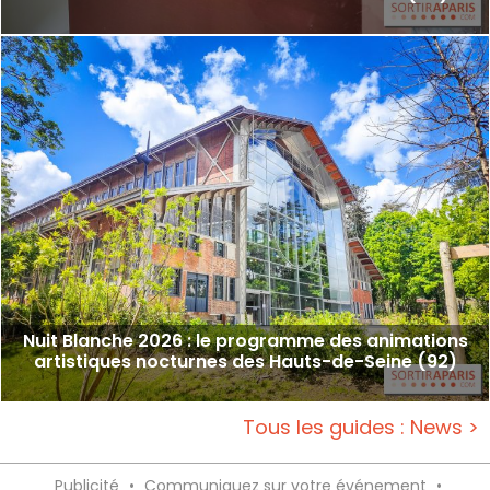
Nuit Blanche 2026 : le programme des animations
artistiques nocturnes des Hauts-de-Seine (92)
Tous les guides : News >
Publicité
•
Communiquez sur votre événement
•