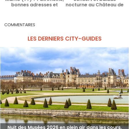
bonnes adresses et
nocturne au Château de
p
activités, les idées
Champs-sur-Marne (77)
sorties
COMMENTAIRES
LES DERNIERS CITY-GUIDES
Nuit des Musées 2026 en plein air dans les cours,