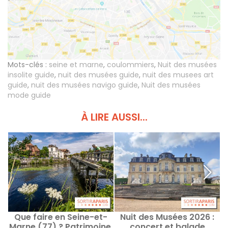
Mots-clés :
seine et marne
,
coulommiers
,
Nuit des musées
insolite guide
,
nuit des musées guide
,
nuit des musees art
guide
,
nuit des musées navigo guide
,
Nuit des musées
mode guide
À LIRE AUSSI...
Que faire en Seine-et-
Nuit des Musées 2026 :
Marne (77) ? Patrimoine,
concert et balade
d