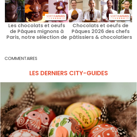
Les chocolats et oeufs
Chocolats et oeufs de
de Pâques mignons à
Pâques 2026 des chefs
Paris, notre sélection de
pâtissiers & chocolatiers
créations adorables
à Paris et en Ile-de-
2026
France
COMMENTAIRES
LES DERNIERS CITY-GUIDES