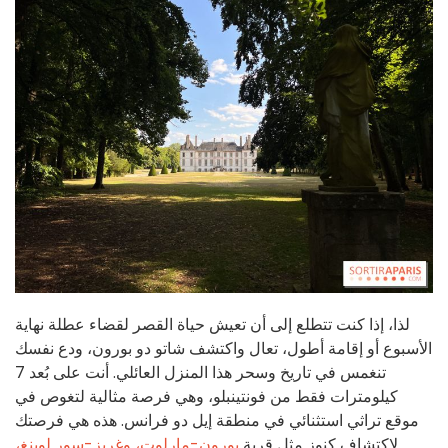
لذا، إذا كنت تتطلع إلى أن تعيش حياة القصر لقضاء عطلة نهاية
الأسبوع أو إقامة أطول، تعال واكتشف شاتو دو بورون، ودع نفسك
تنغمس في تاريخ وسحر هذا المنزل العائلي. أنت على بُعد 7
كيلومترات فقط من فونتينبلو، وهي فرصة مثالية لتغوص في
موقع تراثي استثنائي في منطقة إيل دو فرانس. هذه هي فرصتك
لاكتشاف كنوز مثل قرية
بورون-مارلوت،
وغريز-سور لوينغ،