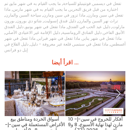
تفعل في ديسمبر
,
فونتينبلو للسياحة
,
ما يجب القيام به في شهر مايو
,
تم
اختباره من قبل فريق التحرير
,
ما يجب القيام به في شهر مارس
,
ماذا
تفعل في سين ومارن
,
ماذا تزور في سين ومارن
,
سياحة السين والمارن
,
تراث نهر السين والمارن
,
دليل فندق إنسوليت
,
شاتو دي بورون
,
بورون
مارلوت
,
دليل عيد الحب في الفندق
,
ماذا تفعل في شهر يونيو
,
دليل الفندق
الأنيق الفاخر
,
دليل الفنادق الرومانسية
,
دليل الإقامة غير الاعتيادي الأصلي
,
ماذا تفعل في شهر يناير
,
ماذا تفعل في شهر فبراير
,
ماذا تفعل في شهر
أغسطس
,
ماذا تفعل في سبتمبر
,
قلعة غير معروفة - دليل
,
دليل القلاع في
إيل دو فرانس
اقرأ أيضا ...
10 أفكار للخروج في سين-إ-
أسواق الخردة ومناطق بيع
مارن لهذا نهاية الأسبوع، 8 و9
الأغراض المستعملة في سين-إ-