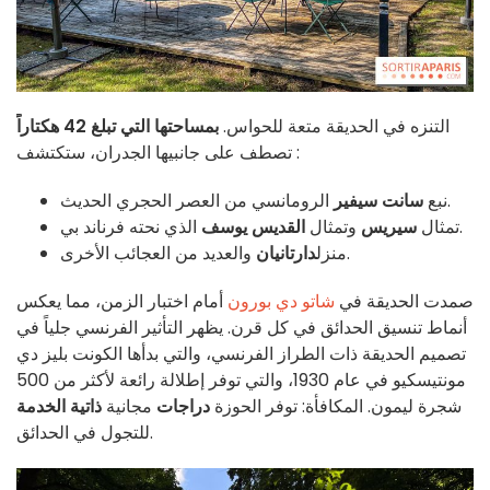
التنزه في الحديقة متعة للحواس.
بمساحتها التي تبلغ 42 هكتاراً
تصطف على جانبيها الجدران، ستكتشف :
الرومانسي من العصر الحجري الحديث.
نبع
سانت سيفير
الذي نحته فرناند بي.
تمثال
سيريس
وتمثال
القديس يوسف
والعديد من العجائب الأخرى.
منزل
دارتانيان
صمدت الحديقة في
شاتو دي بورون
أمام اختبار الزمن، مما يعكس
أنماط تنسيق الحدائق في كل قرن. يظهر التأثير الفرنسي جلياً في
تصميم الحديقة ذات الطراز الفرنسي، والتي بدأها الكونت بليز دي
مونتيسكيو في عام 1930، والتي توفر إطلالة رائعة لأكثر من 500
شجرة ليمون. المكافأة: توفر الحوزة
دراجات
مجانية
ذاتية الخدمة
للتجول في الحدائق.