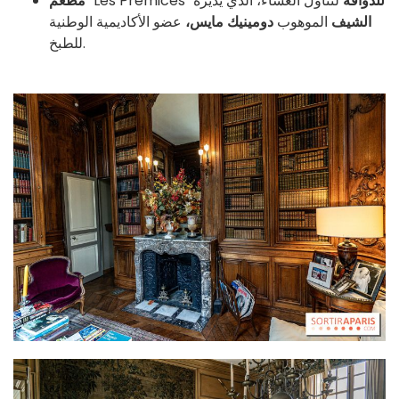
للذواقة
لتناول العشاء، الذي يديره
"Les Prémices"
مطعم
الشيف
الموهوب
دومينيك مايس،
عضو الأكاديمية الوطنية
للطبخ.