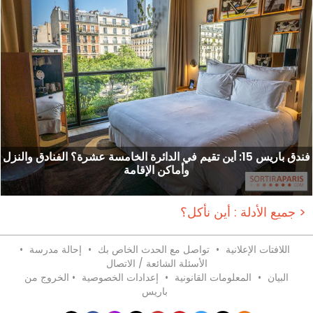
فندق باريس 15: أين تقيم في الدائرة الخامسة عشرة؟ الفنادق والنزل
وأماكن الإقامة
جميع الأدلة : أين نأكل؟ >
اللافتات الإعلانية
•
تواصل مع الحدث الخاص بك
•
إحالة مدرسة
•
الأسئلة الشائعة / الاتصال
البيان
•
المعلومات القانونية
•
إعدادات الخصوصية
•
الخروج من
باريس