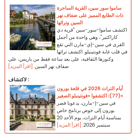
ساموا سور سين، القرية الساحرة
ذات الطابع المميز على ضفاف نهر
السين وتراثها
اكتشف ساموا-سور-سين "قرية دي
كاراكتير"، وهي واحدة من أجمل
القرى في سين-إي-مارن التي تقع
في قلب غابة فونتينبلو. اكتشف تراثها
وكنوزها الثقافية، على بعد ساعة فقط من باريس، على
ضفاف نهر السين.
[اقرأ المزيد]
لاكتشاف :
أيام التراث 2026 في قلعة بورون
(77): اكتشفوا «فونتينبلو الصغير»
في سين-إ-مارن، يدعونا قصر
بورون إلى خوض برنامج خاص
بمناسبة أيام التراث، يوم الأحد 20
سبتمبر 2026.
[اقرأ المزيد]