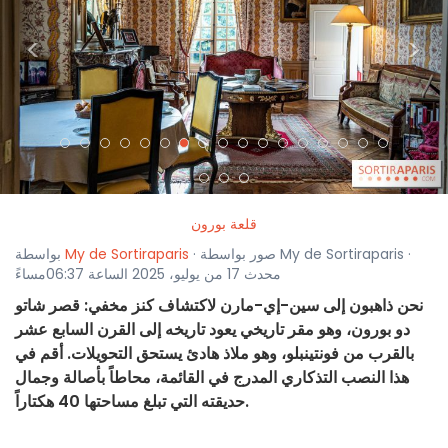
<
>
قلعة بورون
· صور بواسطة My de Sortiraparis ·
My de Sortiraparis
بواسطة
محدث 17 من يوليو، 2025 الساعة 06:37مساءً
نحن ذاهبون إلى سين-إي-مارن لاكتشاف كنز مخفي: قصر شاتو
دو بورون، وهو مقر تاريخي يعود تاريخه إلى القرن السابع عشر
بالقرب من فونتينبلو، وهو ملاذ هادئ يستحق التحويلات. أقم في
هذا النصب التذكاري المدرج في القائمة، محاطاً بأصالة وجمال
حديقته التي تبلغ مساحتها 40 هكتاراً.