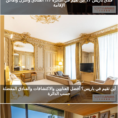
فندق باريس 17: أين تقيم في الدائرة 17؟ الفنادق والنزل وأماكن
الإقامة
أين تقيم في باريس؟ أفضل العناوين والاكتشافات والفنادق المفضلة
حسب الدائرة