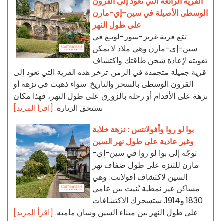
القرية الرائعة التي تعود إلى القرون
الوسطى الأصيلة في سين-إي-مارن
على طول النهر
تقع قرية غريز-سور-لوينغ في
سين-إي-مارن وهي ملاذ لا يمكن
تفويته لإعادة شحن طاقتك واكتشاف
قرية جميلة متجمدة في الزمن. تزخر هذه القرية التي تعود إلى
القرون الوسطى بالسحر والتاريخ. سواء ذهبت في نزهة أو
نزهة على الأقدام أو رحلة بالزورق على طول النهر، فهذا مكان
يستحق الزيارة.
[اقرأ المزيد]
بوا لو روا وأفولانتس : نزهة خلابة
وغير عادية على طول نهر السين
توجّه إلى بوا لو روا في سين-إي-
مارن للتنزه على طول ضفاف نهر
السين لاكتشاف أفولانت، وهي
مساكن غير نمطية بُنيت بين عامي
1830 و1914. ستسحرك الاكتشافات
على طول النهر بين ميناء السين وسان ماميه.
[اقرأ المزيد]