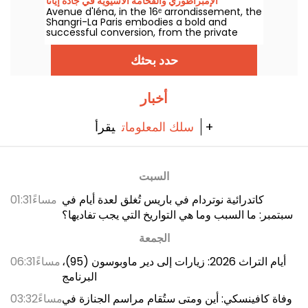
الإمبراطوري والفخامة الآسيوية في جادة إيانا
Avenue d'Iéna, in the 16ᵉ arrondissement, the
Shangri-La Paris embodies a bold and
successful conversion, from the private
palace of Prince Roland Bonaparte to a hotel
listed as a Historic Monument and
حدد بحثك
distinguished palace.
أخبار
يقرأ +
سلك المعلومات
السبت
كاتدرائية نوتردام في باريس تُغلق لعدة أيام في
01:31مساءً
سبتمبر: ما السبب وما هي التواريخ التي يجب تفاديها؟
الجمعة
أيام التراث 2026: زيارات إلى دير ماوبوسون (95)،
06:31مساءً
البرنامج
وفاة كافينسكي: أين ومتى ستُقام مراسم الجنازة في
03:32مساءً