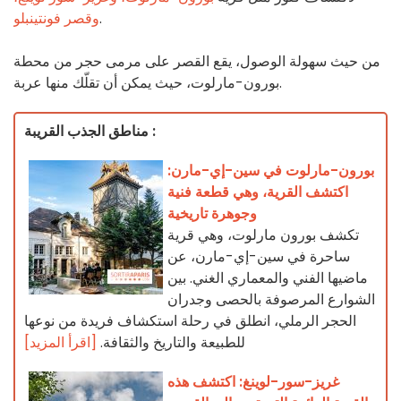
.
وقصر فونتينبلو
من حيث سهولة الوصول، يقع القصر على مرمى حجر من محطة
بورون-مارلوت، حيث يمكن أن تقلّك منها عربة.
مناطق الجذب القريبة :
بورون-مارلوت في سين-إي-مارن:
اكتشف القرية، وهي قطعة فنية
وجوهرة تاريخية
تكشف بورون مارلوت، وهي قرية
ساحرة في سين-إي-مارن، عن
ماضيها الفني والمعماري الغني. بين
الشوارع المرصوفة بالحصى وجدران
الحجر الرملي، انطلق في رحلة استكشاف فريدة من نوعها
للطبيعة والتاريخ والثقافة.
[اقرأ المزيد]
غريز-سور-لوينغ: اكتشف هذه