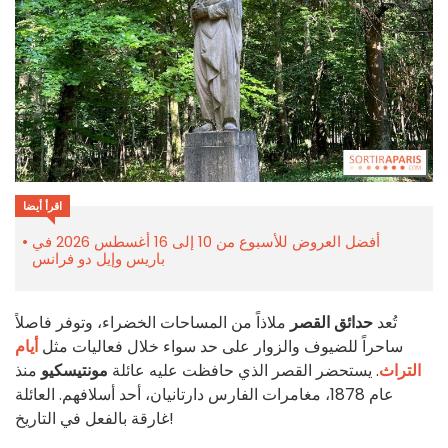
اقرأ أيضا
أفضل العروض للأسبوع من 10 إلى 16 أغسطس 2026 في
باريس وإيل دو فرانس
تُعد
حدائق القصر
ملاذاً من المساحات الخضراء، وتوفر فاصلاً
ساحراً للضيوف والزوار على حد سواء خلال فعاليات مثل
أيام
التراث
. يستحضر القصر الذي حافظت عليه عائلة
مونتيسكيو
منذ
عام 1878، مغامرات الفارس دارتانيان، أحد أسلافهم. العائلة
غارقة بالفعل في التاريخ!