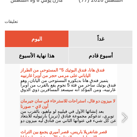
أغسطس 2026 (77)
مارن يومي 8 و9 أغسطس
2026 - 77
تعليقات
غداً
اليوم
أسبوع قادم
هذا نهاية الأسبوع
فندق هانا، فندق البوتيك 5* المستوحى من الطراز
الياباني على مرمى حجر من أوبرا غارنييه
يتميز فندق هانا بديكوره المستوحى من اليابان، وهو
فندق بوتيك ساحر من فئة 5 نجوم يقع بالقرب من أوبرا
غارنييه، ومن المؤكد أنه سيسعد المسافرين ذوي الذوق
الرفيع.
لا ميزون دو فال، استراحات للاسترخاء في سان جيرمان
أون لاي - صورنا
بعد إنشائها الأول في فيلييه لو ماهيو، بالقرب من
تويري، تدعوكم مجموعة فنادق (تريز) بارتيوليه للابتعاد
عن كل شيء في عنوانها الثاني من فنادق ليه ميزون دو
كامبانيه، لا ميزون دو فال، الذي تم افتتاحه في 17
نوفمبر 2021 في سان جيرمان أون لاي، في إيفلين.
قصر شانغريلا باريس، قصر أميري يجمع بين التراث
تجربة مريحة تمكّنا من تجربتها... نخبرك بكل شيء عنها!