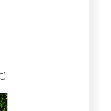
عشا
لتستم