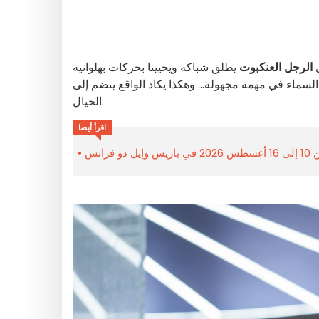
ى
الرجل العنكبوت
يطلق شباكه ويحيينا بحركات بهلوانية
لسماء في مهمة مجهولة... وهكذا يكاد الواقع ينضم إلى
الخيال.
اقرأ أيضا
رانس