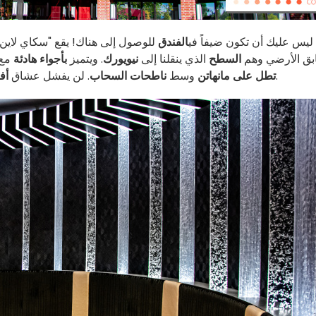
 ليس عليك أن تكون ضيفاً في
الفندق
للوصول إلى هناك! يقع "سكاي لاين ب
بق الأرضي وهم
السطح
الذي ينقلنا إلى
نيويورك
. ويتميز
بأجواء هادئة
مع 
... ولكن هناك المزيد.
تطل على مانهاتن
وسط
ناطحات السحاب
. لن يفشل عشاق
أفل