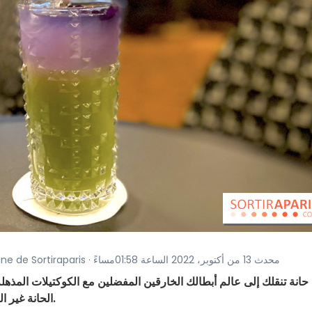
· صور بواسطة Rizhlaine de Sortiraparis · محدث 13 من أكتوبر، 2022 الساعة 01:58مساءً
 حانة تنقلك إلى عالم أبطالك الخارقين المفضلين مع الكوكتيلات المذه
الحانة غير العادية في فندق مارفل، على مرمى حجر من ديزني لاند.