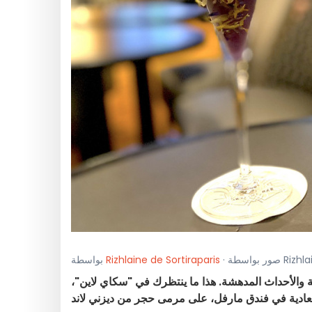
Rizhlaine de Sortiraparis
بواسطة
لة والأحداث المدهشة. هذا ما ينتظرك في "سكاي لاين"،