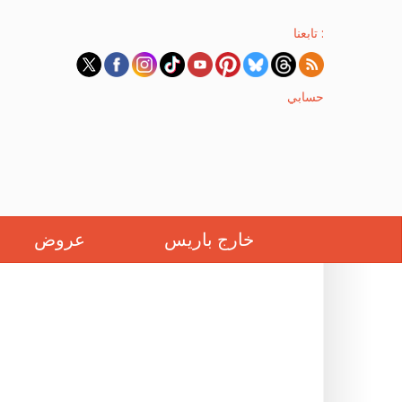
تابعنا :
حسابي
خارج باريس
عروض