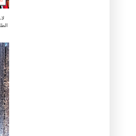
لا،
الطا