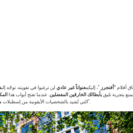
ق أفلام
"أفنجرز
"، إليكم
عنواناً غير عادي
لن ترغبوا في تفويته. توجّه إلى
ف
تع بتجربة تليق
بأبطالك الخارقين المفضلين
. عندما تفتح أبواب هذا
المكا
".
التي تُشيد بالشخصيات الأيقونية من إسطبلات
م