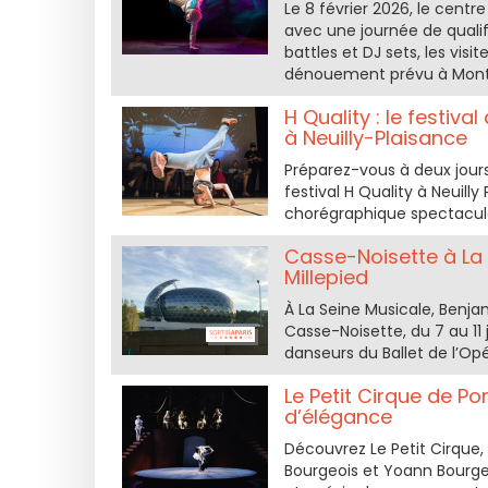
Le 8 février 2026, le centr
avec une journée de qualif
battles et DJ sets, les visi
dénouement prévu à Montre
H Quality : le festiv
à Neuilly-Plaisance
Préparez-vous à deux jours
festival H Quality à Neuill
chorégraphique spectacula
Casse-Noisette à La S
Millepied
À La Seine Musicale, Benja
Casse-Noisette, du 7 au 11 
danseurs du Ballet de l’Opé
Le Petit Cirque de P
d’élégance
Découvrez Le Petit Cirque,
Bourgeois et Yoann Bourgeo