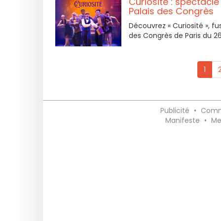
Curiosité : spectacl
Palais des Congrès
Découvrez « Curiosité », fu
des Congrès de Paris du 2
1
Publicité
•
Comm
Manifeste
•
Me