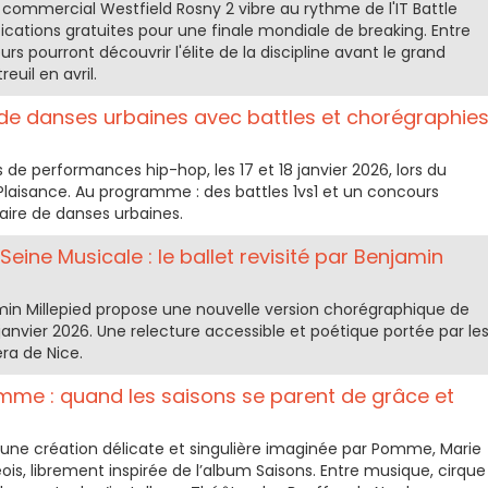
e commercial Westfield Rosny 2 vibre au rythme de l'IT Battle
ications gratuites pour une finale mondiale de breaking. Entre
teurs pourront découvrir l'élite de la discipline avant le grand
uil en avril.
al de danses urbaines avec battles et chorégraphie
 de performances hip-hop, les 17 et 18 janvier 2026, lors du
y Plaisance. Au programme : des battles 1vs1 et un concours
ire de danses urbaines.
eine Musicale : le ballet revisité par Benjamin
min Millepied propose une nouvelle version chorégraphique de
janvier 2026. Une relecture accessible et poétique portée par le
ra de Nice.
omme : quand les saisons se parent de grâce et
 une création délicate et singulière imaginée par Pomme, Marie
is, librement inspirée de l’album Saisons. Entre musique, cirque