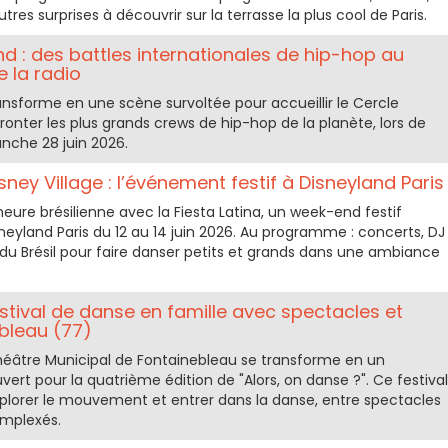
tres surprises à découvrir sur la terrasse la plus cool de Paris.
d : des battles internationales de hip-hop au
 la radio
ransforme en une scène survoltée pour accueillir le Cercle
ronter les plus grands crews de hip-hop de la planète, lors de
anche 28 juin 2026.
isney Village : l’événement festif à Disneyland Paris
’heure brésilienne avec la Fiesta Latina, un week-end festif
neyland Paris du 12 au 14 juin 2026. Au programme : concerts, DJ
du Brésil pour faire danser petits et grands dans une ambiance
estival de danse en famille avec spectacles et
ebleau (77)
Théâtre Municipal de Fontainebleau se transforme en un
ert pour la quatrième édition de "Alors, on danse ?". Ce festival
explorer le mouvement et entrer dans la danse, entre spectacles
complexés.