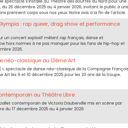
e spectacle s’installe au Théâtre des Bouffes du Nord pour une
du 26 décembre 2025 au 4 janvier 2026, invitant le public à un
ons prennent corps sous nos yeux. Notre avis à la fin de l'article.
’Olympia : rap queer, drag show et performance
our un concert explosif mêlant rap français, danse et
ow hors normes à ne pas manquer pour les fans de hip-hop et
vembre 2026.
se néo-classique au 13ème Art
 », spectacle de danse néo-classique de la Compagnie Françoi
 Art les 9 et 10 décembre 2025 pour les 20 ans de la troupe.
 contemporain au Théâtre Libre
 ballet contemporain de Victoria Dauberville mis en scène par
bre du 17 décembre 2025 au 4 janvier 2026.