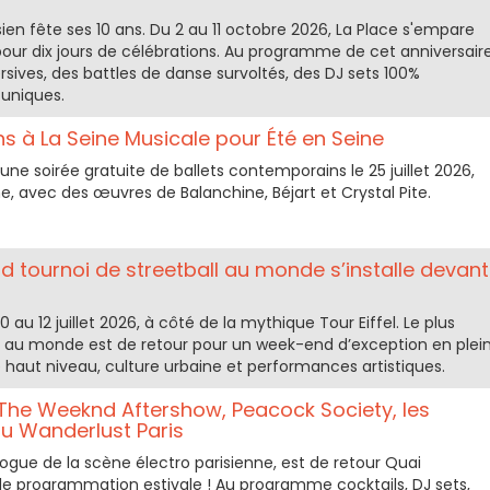
ien fête ses 10 ans. Du 2 au 11 octobre 2026, La Place s'empare
our dix jours de célébrations. Au programme de cet anniversair
rsives, des battles de danse survoltés, des DJ sets 100%
 uniques.
s à La Seine Musicale pour Été en Seine
ne soirée gratuite de ballets contemporains le 25 juillet 2026,
e, avec des œuvres de Balanchine, Béjart et Crystal Pite.
nd tournoi de streetball au monde s’installe devant
0 au 12 juillet 2026, à côté de la mythique Tour Eiffel. Le plus
ll au monde est de retour pour un week-end d’exception en plei
 haut niveau, culture urbaine et performances artistiques.
 The Weeknd Aftershow, Peacock Society, les
u Wanderlust Paris
vogue de la scène électro parisienne, est de retour Quai
lle programmation estivale ! Au programme cocktails, DJ sets,