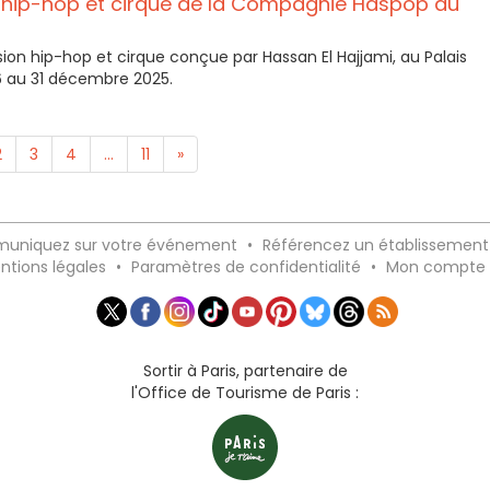
e hip-hop et cirque de la Compagnie Haspop au
sion hip-hop et cirque conçue par Hassan El Hajjami, au Palais
6 au 31 décembre 2025.
2
3
4
...
11
»
uniquez sur votre événement
•
Référencez un établissement
ntions légales
•
Paramètres de confidentialité
•
Mon compte
Sortir à Paris, partenaire de
l'Office de Tourisme de Paris :