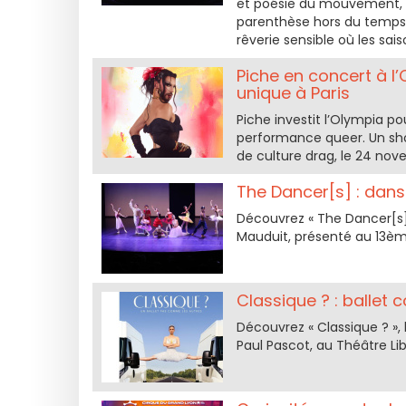
et poésie du mouvement, l
parenthèse hors du temps, 
rêverie sensible où les sais
Piche en concert à l
unique à Paris
Piche investit l’Olympia p
performance queer. Un sh
de culture drag, le 24 no
The Dancer[s] : dan
Découvrez « The Dancer[s]
Mauduit, présenté au 13ème
Classique ? : ballet
Découvrez « Classique ? »,
Paul Pascot, au Théâtre Li