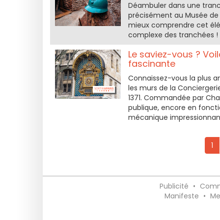
Déambuler dans une tranch
précisément au Musée de l
mieux comprendre cet élé
complexe des tranchées !
Le saviez-vous ? Voil
fascinante
Connaissez-vous la plus an
les murs de la Conciergerie
1371. Commandée par Charl
publique, encore en fonctio
mécanique impressionnant
1
Publicité
•
Comm
Manifeste
•
Me