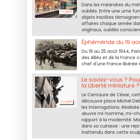
Dans les méandres du métr
oubliés. Entre une urne fu
objets insolites témoignen
affaires chaque année dans 
originaux, oubliés consci
Éphéméride du 19 août
Du 19 au 25 août 1944, Pari
des Alliés et de la France
chef d'une France libérée e
Le saviez-vous ? Pou
la Liberté miniature ?
Le Centaure de César, cet
découvre place Michel Debr
les interrogations. Réalisé
œuvre mi-homme, mi-cheva
rapport à la modernité. Mai
dans sa cuirasse : une repr
inattendu dans cette scul