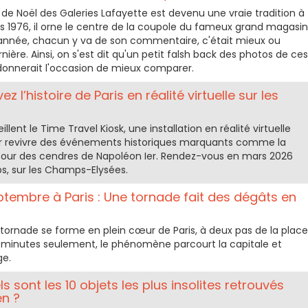
de Noël des Galeries Lafayette est devenu une vraie tradition à
s 1976, il orne le centre de la coupole du fameux grand magasin
nnée, chacun y va de son commentaire, c'était mieux ou
ière. Ainsi, on s'est dit qu'un petit falsh back des photos de ces
 donnerait l'occasion de mieux comparer.
ez l’histoire de Paris en réalité virtuelle sur les
ent le Time Travel Kiosk, une installation en réalité virtuelle
r revivre des événements historiques marquants comme la
retour des cendres de Napoléon Ier. Rendez-vous en mars 2026
s, sur les Champs-Elysées.
tembre à Paris : Une tornade fait des dégâts en
tornade se forme en plein cœur de Paris, à deux pas de la place
s minutes seulement, le phénomène parcourt la capitale et
ge.
s sont les 10 objets les plus insolites retrouvés
en ?