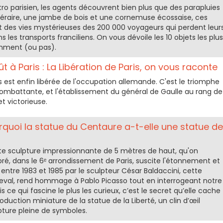
o parisien, les agents découvrent bien plus que des parapluies
néraire, une jambe de bois et une cornemuse écossaise, ces
t des vies mystérieuses des 200 000 voyageurs qui perdent leur
les transports franciliens. On vous dévoile les 10 objets les plus
emment (ou pas).
 à Paris : La Libération de Paris, on vous raconte
s est enfin libérée de l'occupation allemande. C'est le triomphe
 combattante, et l'établissement du général de Gaulle au rang de
t victorieuse.
rquoi la statue du Centaure a-t-elle une statue de
te sculpture impressionnante de 5 mètres de haut, qu'on
é, dans le 6ᵉ arrondissement de Paris, suscite l'étonnement et
e entre 1983 et 1985 par le sculpteur César Baldaccini, cette
l, rend hommage à Pablo Picasso tout en interrogeant notre
s ce qui fascine le plus les curieux, c’est le secret qu’elle cache
oduction miniature de la statue de la Liberté, un clin d’œil
pture pleine de symboles.