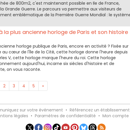
ée de 800m2, c'est maintenant possible en Ile de France,
a Grande Guerre. Le parcours va permettre aux visiteurs de
ment emblématique de la Première Guerre Mondial : le systèm
à la plus ancienne horloge de Paris et son histoire
cienne horloge publique de Paris, encore en activité ? Fixée sur
 au cœur de l'Ïle de la Cité, cette horloge donne l'heure depuis
es V, cette horloge marque l'heure du roi. Cette horloge
nnement aujourd'hui, incarne six siècles d'histoire et de
e, on vous raconte.
2
3
4
5
»
uniquez sur votre événement
•
Référencez un établissement
ntions légales
•
Paramètres de confidentialité
•
Mon compte