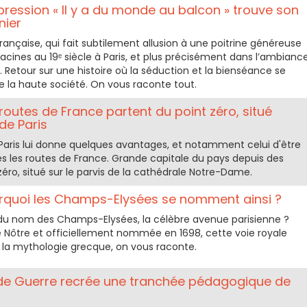
pression « Il y a du monde au balcon » trouve son
nier
rançaise, qui fait subtilement allusion à une poitrine généreuse
racines au 19ᵉ siècle à Paris, et plus précisément dans l’ambianc
. Retour sur une histoire où la séduction et la bienséance se
e la haute société. On vous raconte tout.
routes de France partent du point zéro, situé
de Paris
e Paris lui donne quelques avantages, et notamment celui d'être
es les routes de France. Grande capitale du pays depuis des
t zéro, situé sur le parvis de la cathédrale Notre-Dame.
urquoi les Champs-Elysées se nomment ainsi ?
 du nom des Champs-Elysées, la célèbre avenue parisienne ?
e Nôtre et officiellement nommée en 1698, cette voie royale
 la mythologie grecque, on vous raconte.
de Guerre recrée une tranchée pédagogique de
!