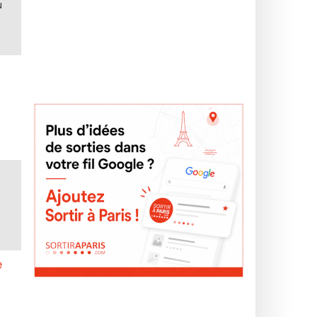
u
e
e