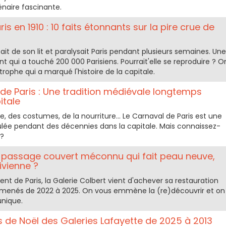
lénaire fascinante.
is en 1910 : 10 faits étonnants sur la pire crue de
rtait de son lit et paralysait Paris pendant plusieurs semaines. Une
 qui a touché 200 000 Parisiens. Pourrait'elle se reproduire ? O
trophe qui a marqué l'histoire de la capitale.
 de Paris : Une tradition médiévale longtemps
itale
, des costumes, de la nourriture... Le Carnaval de Paris est une
ulée pendant des décennies dans la capitale. Mais connaissez-
 ?
passage couvert méconnu qui fait peau neuve,
ivienne ?
t de Paris, la Galerie Colbert vient d'achever sa restauration
x menés de 2022 à 2025. On vous emmène la (re)découvrir et on
unique.
ns de Noël des Galeries Lafayette de 2025 à 2013