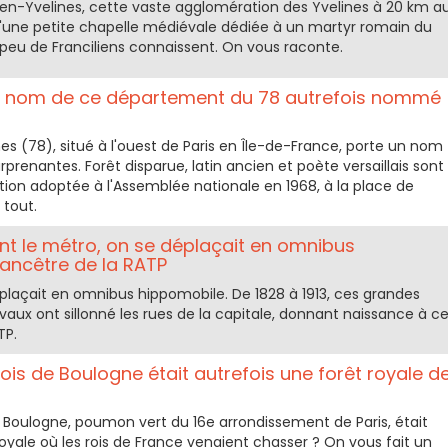
n-Yvelines, cette vaste agglomération des Yvelines à 20 km a
 d'une petite chapelle médiévale dédiée à un martyr romain du
ue peu de Franciliens connaissent. On vous raconte.
t le nom de ce département du 78 autrefois nommé
s (78), situé à l'ouest de Paris en Île-de-France, porte un nom
prenantes. Forêt disparue, latin ancien et poète versaillais sont
ation adoptée à l'Assemblée nationale en 1968, à la place de
 tout.
nt le métro, on se déplaçait en omnibus
 ancêtre de la RATP
éplaçait en omnibus hippomobile. De 1828 à 1913, ces grandes
vaux ont sillonné les rues de la capitale, donnant naissance à c
TP.
ois de Boulogne était autrefois une forêt royale d
 Boulogne, poumon vert du 16e arrondissement de Paris, était
royale où les rois de France venaient chasser ? On vous fait un