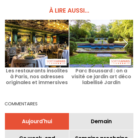
À LIRE AUSSI...
Les restaurants insolites
Parc Boussard : on a
L
à Paris, nos adresses
visité ce jardin art déco
originales et immersives
labellisé Jardin
a
remarquable et gratuit
en Essonne
COMMENTAIRES
Aujourd'hui
Demain