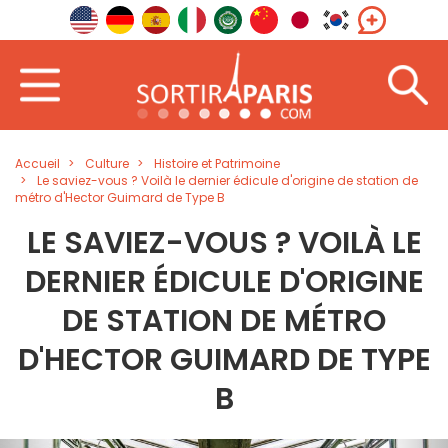
Accueil
Culture
Histoire et Patrimoine
Le saviez-vous ? Voilà le dernier édicule d'origine de station de
métro d'Hector Guimard de Type B
LE SAVIEZ-VOUS ? VOILÀ LE
DERNIER ÉDICULE D'ORIGINE
DE STATION DE MÉTRO
D'HECTOR GUIMARD DE TYPE
B