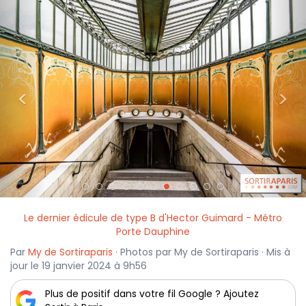
<
>
Le dernier édicule de type B d'Hector Guimard - Métro
Porte Dauphine
Par
My de Sortiraparis
· Photos par My de Sortiraparis · Mis à
jour le 19 janvier 2024 à 9h56
Plus de positif dans votre fil Google ? Ajoutez