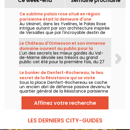
Ce week-end
Semaine prochaine
Ce sublime palais rose situé en région
parisienne était la demeure d'une
Au Vésinet, dans les Yvelines, le Palais Rose
marquise excentrique de la Belle Epoque
intrigue autant par son architecture inspirée
de Versailles que par l'incroyable destin de
l'une de ses plus célèbres habitantes : la
marquise Luisa Casati, figure excentrique de
Le Château d'Ormesson et son immense
la Belle Époque.
domaine ouvrent au public pour la
L'un des secrets les mieux gardés du Val-
première fois cet été 2026
de-Marne dévoile ses trésors au grand
public cet été pour la première fois, du 27
juillet au 4 septembre 2026. Le Château
d'Ormesson, domaine du XVIe siècle resté
Le bunker de Denfert-Rochereau, le lieu
dans la même lignée familiale depuis des
secret de la Résistance qui se visite
générations, invite les promeneurs à
Sous la place Denfert-Rochereau se cache
gratuitement à Paris
découvrir son parc historique et son intérieur
un ancien abri de défense passive devenu le
fastueux.
quartier général de la Résistance parisienne
en août 1944. Un lieu historique
exceptionnel, longtemps resté inaccessible
Affinez votre recherche
mais aujourd'hui ouvert à la visite.
LES DERNIERS CITY-GUIDES