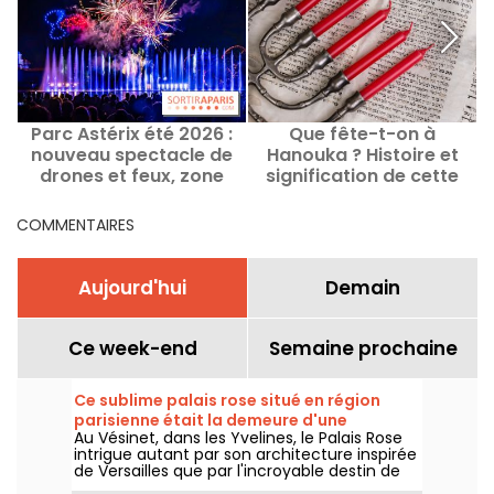
Parc Astérix été 2026 :
Que fête-t-on à
nouveau spectacle de
Hanouka ? Histoire et
drones et feux, zone
signification de cette
Égypte et attractions
fête des lumières juive
aquatiques
COMMENTAIRES
Aujourd'hui
Demain
Ce week-end
Semaine prochaine
Ce sublime palais rose situé en région
parisienne était la demeure d'une
Au Vésinet, dans les Yvelines, le Palais Rose
marquise excentrique de la Belle Epoque
intrigue autant par son architecture inspirée
de Versailles que par l'incroyable destin de
l'une de ses plus célèbres habitantes : la