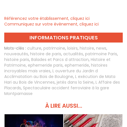
Référencez votre établissement, cliquez ici
Communiquez sur votre évènement, cliquez ici
INFORMATIONS PRATIQUES
Mots-clés :
culture
,
patrimoine
,
loisirs
,
histoire
,
news
,
nouveautés
,
histoire de paris
,
actualités
,
patrimoine Paris
,
histoire paris
,
Balades et Parcs d attraction
,
Histoire et
Patrimoine
,
ephemeride paris
,
ephemeride
,
histoires
incroyables mais vraies
,
L ouverture du Jardin d
Acclimatation au Bois de Boulogne
,
L exécution de Mata
Hari au Bois de Vincennes
,
jetés dans la Seine
,
L Affaire des
Placards
,
Spectaculaire accident ferroviaire à la gare
Montparnasse
À LIRE AUSSI...