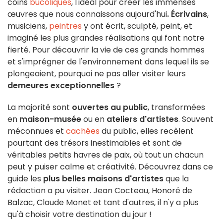
coins
bucoliques
, l'idéal pour créer les immenses
œuvres que nous connaissons aujourd'hui
.
Écrivains
,
musiciens,
peintres
y ont écrit, sculpté, peint, et
imaginé les plus grandes réalisations qui font notre
fierté. Pour découvrir la vie de ces grands hommes
et s'imprégner de l'environnement dans lequel ils se
plongeaient, pourquoi ne pas aller visiter leurs
demeures exceptionnelles
?
La majorité sont
ouvertes au public
, transformées
en
maison-musée
ou en
ateliers d'artistes
. Souvent
méconnues et
cachées
du public, elles recèlent
pourtant des trésors inestimables et sont de
véritables petits havres de paix, où tout un chacun
peut y puiser calme et créativité. Découvrez dans ce
guide les
plus belles maisons d'artistes
que la
rédaction a pu visiter. Jean Cocteau, Honoré de
Balzac, Claude Monet et tant d'autres, il n'y a plus
qu'à choisir votre destination du jour !