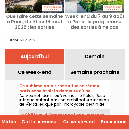
Que faire cette semaine
Week-end du 7 au 9 août
C
à Paris, du 10 au 16 août
à Paris : le programme
2026 : les sorties
des sorties à ne pas
incontournables
manquer
COMMENTAIRES
Aujourd'hui
Demain
Ce week-end
Semaine prochaine
Ce sublime palais rose situé en région
parisienne était la demeure d'une
Au Vésinet, dans les Yvelines, le Palais Rose
marquise excentrique de la Belle Epoque
intrigue autant par son architecture inspirée
de Versailles que par l'incroyable destin de
l'une de ses plus célèbres habitantes : la
marquise Luisa Casati, figure excentrique de
Le Château d'Ormesson et son immense
la Belle Époque.
domaine ouvrent au public pour la
Météo
Cette semaine
Ce week-end
Bons plans
L'un des secrets les mieux gardés du Val-
première fois cet été 2026
de-Marne dévoile ses trésors au grand