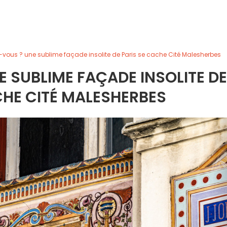
z-vous ? une sublime façade insolite de Paris se cache Cité Malesherbes
E SUBLIME FAÇADE INSOLITE DE
CHE CITÉ MALESHERBES