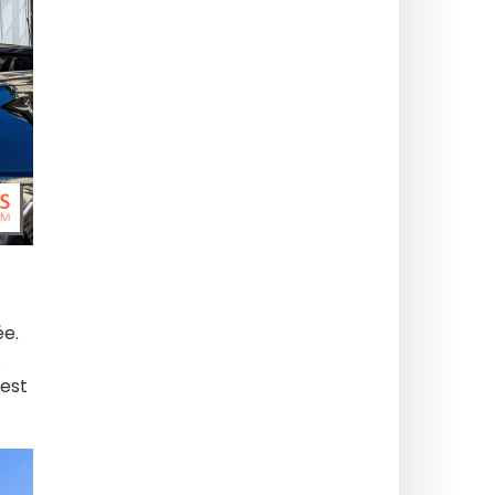
ée.
s
'est