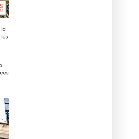
 la
 les
o-
 ces