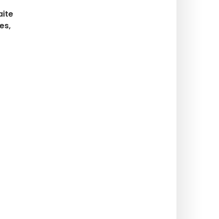
aite
es,