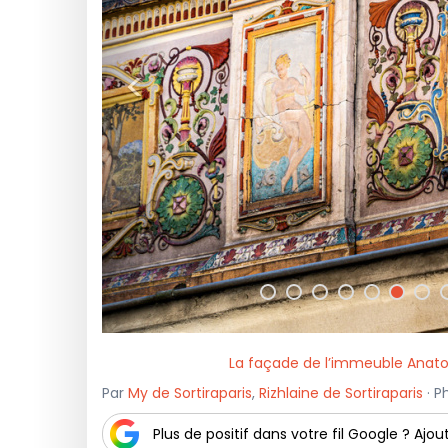
<
La façade de l’immeuble Anatole
Par
My de Sortiraparis
,
Rizhlaine de Sortiraparis
· P
Plus de positif dans votre fil Google ? Ajout