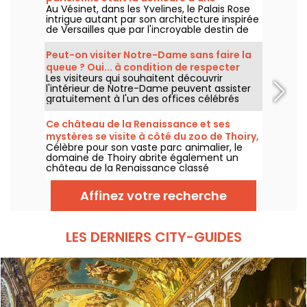
Au Vésinet, dans les Yvelines, le Palais Rose
marquise excentrique de la Belle Epoque
intrigue autant par son architecture inspirée
de Versailles que par l'incroyable destin de
l'une de ses plus célèbres habitantes : la
marquise Luisa Casati, figure excentrique de
Peut-on visiter Notre-Dame sans faire la
la Belle Époque.
queue ? Oui... à condition de respecter
Les visiteurs qui souhaitent découvrir
quelques règles
l'intérieur de Notre-Dame peuvent assister
gratuitement à l'un des offices célébrés
chaque jour. Une possibilité ouverte à tous, à
condition de venir avant tout pour participer
Ce château de la Renaissance et ses
à la célébration ou de respecter pleinement
mystères se visite à côté du zoo de Thoiry,
son déroulement. On vous explique ce qu'il
Célèbre pour son vaste parc animalier, le
dans les Yvelines
faut savoir.
domaine de Thoiry abrite également un
château de la Renaissance classé
Monument historique. Toujours habité par la
même famille depuis 13 générations, cet
Affinez votre recherche
édifice méconnu se visite durant les beaux
jours et révèle de sublimes salons et de
nombreuses archives.
LES DERNIERS CITY-GUIDES