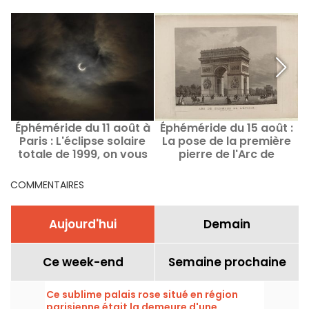
Éphéméride du 11 août à
Éphéméride du 15 août :
Paris : L'éclipse solaire
La pose de la première
M
totale de 1999, on vous
pierre de l'Arc de
raconte
Triomphe à Paris
COMMENTAIRES
Aujourd'hui
Demain
Ce week-end
Semaine prochaine
Ce sublime palais rose situé en région
parisienne était la demeure d'une