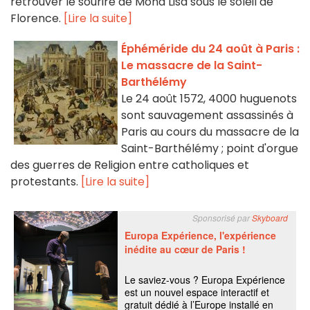
retrouver le sourire de Mona Lisa sous le soleil de
Florence.
[Lire la suite]
Éphéméride du 24 août à Paris :
Le massacre de la Saint-
Barthélémy
Le 24 août 1572, 4000 huguenots
sont sauvagement assassinés à
Paris au cours du massacre de la
Saint-Barthélémy ; point d'orgue
des guerres de Religion entre catholiques et
protestants.
[Lire la suite]