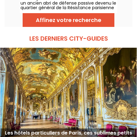
un ancien abri de défense passive devenu le
fastueux.
quartier général de la Résistance parisienne
en août 1944. Un lieu historique
exceptionnel, longtemps resté inaccessible
Affinez votre recherche
mais aujourd'hui ouvert à la visite.
LES DERNIERS CITY-GUIDES
Les hôtels particuliers de Paris, ces sublimes petits