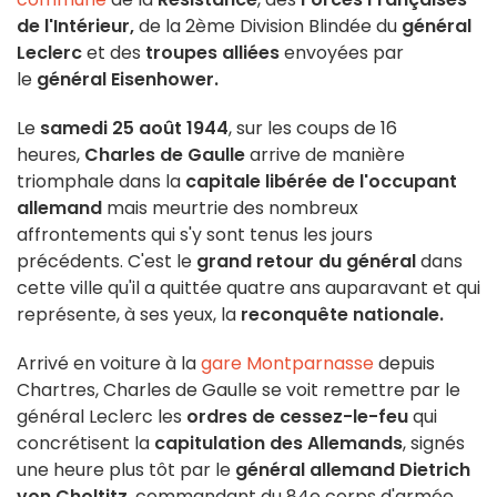
de l'Intérieur,
de la 2ème Division Blindée du
général
Leclerc
et des
troupes alliées
envoyées par
le
général Eisenhower.
Le
samedi 25 août 1944
, sur les coups de 16
heures,
Charles de Gaulle
arrive de manière
triomphale dans la
capitale libérée de l'occupant
allemand
mais meurtrie des nombreux
affrontements qui s'y sont tenus les jours
précédents. C'est le
grand retour du général
dans
cette ville qu'il a quittée quatre ans auparavant et qui
représente, à ses yeux, la
reconquête nationale.
Arrivé en voiture à la
gare Montparnasse
depuis
Chartres, Charles de Gaulle se voit remettre par le
général Leclerc les
ordres de cessez-le-feu
qui
concrétisent la
capitulation des Allemands
, signés
une heure plus tôt par le
général allemand Dietrich
von Choltitz
, commandant du 84e corps d'armée,