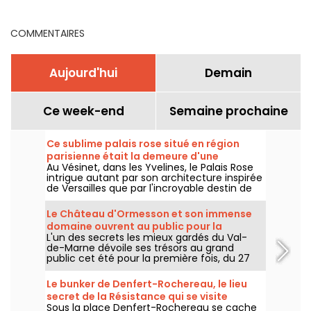
COMMENTAIRES
Aujourd'hui
Demain
Ce week-end
Semaine prochaine
Ce sublime palais rose situé en région
parisienne était la demeure d'une
Au Vésinet, dans les Yvelines, le Palais Rose
marquise excentrique de la Belle Epoque
intrigue autant par son architecture inspirée
de Versailles que par l'incroyable destin de
l'une de ses plus célèbres habitantes : la
marquise Luisa Casati, figure excentrique de
Le Château d'Ormesson et son immense
la Belle Époque.
domaine ouvrent au public pour la
L'un des secrets les mieux gardés du Val-
première fois cet été 2026
de-Marne dévoile ses trésors au grand
public cet été pour la première fois, du 27
juillet au 4 septembre 2026. Le Château
d'Ormesson, domaine du XVIe siècle resté
Le bunker de Denfert-Rochereau, le lieu
dans la même lignée familiale depuis des
secret de la Résistance qui se visite
générations, invite les promeneurs à
Sous la place Denfert-Rochereau se cache
gratuitement à Paris
découvrir son parc historique et son intérieur