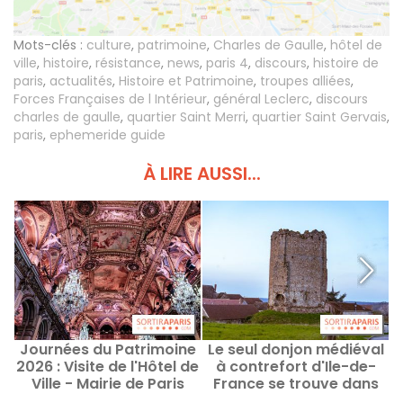
Mots-clés :
culture
,
patrimoine
,
Charles de Gaulle
,
hôtel de
ville
,
histoire
,
résistance
,
news
,
paris 4
,
discours
,
histoire de
paris
,
actualités
,
Histoire et Patrimoine
,
troupes alliées
,
Forces Françaises de l Intérieur
,
général Leclerc
,
discours
charles de gaulle
,
quartier Saint Merri
,
quartier Saint Gervais
,
paris
,
ephemeride guide
À LIRE AUSSI...
Journées du Patrimoine
Le seul donjon médiéval
2026 : Visite de l'Hôtel de
à contrefort d'Ile-de-
Ville - Mairie de Paris
France se trouve dans
les Yvelines
q