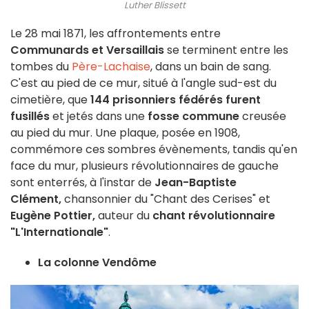
Luther Blissett
Le 28 mai 1871, les affrontements entre
Communards et Versaillais
se terminent entre les
tombes du
Père-Lachaise
, dans un bain de sang.
C'est au pied de ce mur, situé à l'angle sud-est du
cimetière, que
144 prisonniers fédérés furent
fusillés
et jetés dans une
fosse commune
creusée
au pied du mur. Une plaque, posée en 1908,
commémore ces sombres évènements, tandis qu'en
face du mur, plusieurs révolutionnaires de gauche
sont enterrés, à l'instar de
Jean-Baptiste
Clément,
chansonnier du "Chant des Cerises" et
Eugène Pottier,
auteur du
chant révolutionnaire
"L'Internationale"
.
La colonne Vendôme