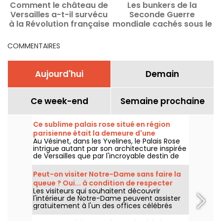
Comment le château de
Les bunkers de la
Versailles a-t-il survécu
Seconde Guerre
à la Révolution française
mondiale cachés sous le
?
sol de Paris
COMMENTAIRES
Aujourd'hui
Demain
Ce week-end
Semaine prochaine
Ce sublime palais rose situé en région
parisienne était la demeure d'une
Au Vésinet, dans les Yvelines, le Palais Rose
marquise excentrique de la Belle Epoque
intrigue autant par son architecture inspirée
de Versailles que par l'incroyable destin de
l'une de ses plus célèbres habitantes : la
marquise Luisa Casati, figure excentrique de
Peut-on visiter Notre-Dame sans faire la
la Belle Époque.
queue ? Oui... à condition de respecter
Les visiteurs qui souhaitent découvrir
quelques règles
l'intérieur de Notre-Dame peuvent assister
gratuitement à l'un des offices célébrés
chaque jour. Une possibilité ouverte à tous, à
condition de venir avant tout pour participer