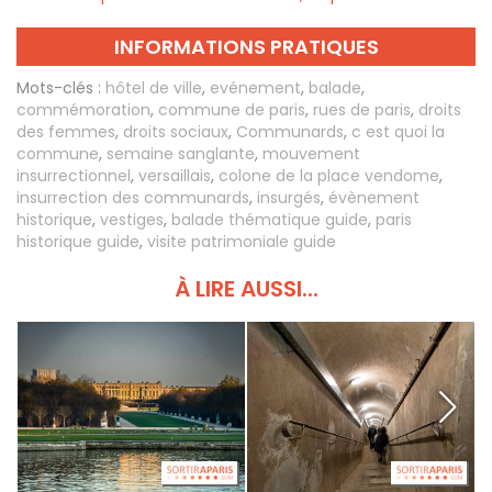
INFORMATIONS PRATIQUES
Mots-clés :
hôtel de ville
,
evénement
,
balade
,
commémoration
,
commune de paris
,
rues de paris
,
droits
des femmes
,
droits sociaux
,
Communards
,
c est quoi la
commune
,
semaine sanglante
,
mouvement
insurrectionnel
,
versaillais
,
colone de la place vendome
,
insurrection des communards
,
insurgés
,
évènement
historique
,
vestiges
,
balade thématique guide
,
paris
historique guide
,
visite patrimoniale guide
À LIRE AUSSI...