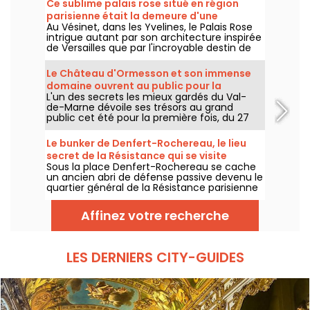
Ce sublime palais rose situé en région
parisienne était la demeure d'une
Au Vésinet, dans les Yvelines, le Palais Rose
marquise excentrique de la Belle Epoque
intrigue autant par son architecture inspirée
de Versailles que par l'incroyable destin de
l'une de ses plus célèbres habitantes : la
marquise Luisa Casati, figure excentrique de
Le Château d'Ormesson et son immense
la Belle Époque.
domaine ouvrent au public pour la
L'un des secrets les mieux gardés du Val-
première fois cet été 2026
de-Marne dévoile ses trésors au grand
public cet été pour la première fois, du 27
juillet au 4 septembre 2026. Le Château
d'Ormesson, domaine du XVIe siècle resté
Le bunker de Denfert-Rochereau, le lieu
dans la même lignée familiale depuis des
secret de la Résistance qui se visite
générations, invite les promeneurs à
Sous la place Denfert-Rochereau se cache
gratuitement à Paris
découvrir son parc historique et son intérieur
un ancien abri de défense passive devenu le
fastueux.
quartier général de la Résistance parisienne
en août 1944. Un lieu historique
exceptionnel, longtemps resté inaccessible
Affinez votre recherche
mais aujourd'hui ouvert à la visite.
LES DERNIERS CITY-GUIDES