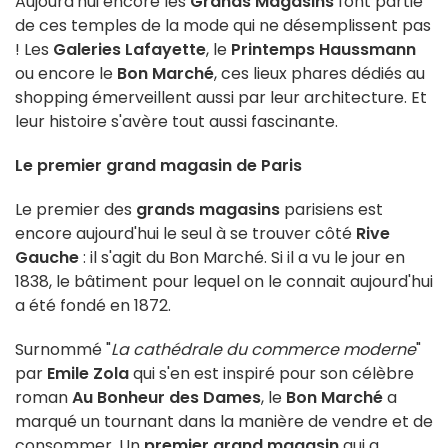
Aujourd'hui encore les
Grands Magasins
font partie
de ces temples de la mode qui ne désemplissent pas
! Les
Galeries Lafayette
, le
Printemps Haussmann
ou encore le
Bon Marché
, ces lieux phares dédiés au
shopping émerveillent aussi par leur architecture. Et
leur histoire s'avère tout aussi fascinante.
Le premier grand magasin de Paris
Le premier des
grands magasins
parisiens est
encore aujourd'hui le seul à se trouver côté
Rive
Gauche
: il s'agit du Bon Marché. Si il a vu le jour en
1838, le bâtiment pour lequel on le connait aujourd'hui
a été fondé en 1872.
Surnommé "
La
cathédrale du commerce moderne
"
par
Emile Zola
qui s'en est inspiré pour son célèbre
roman
Au Bonheur des Dames
, le
Bon Marché
a
marqué un tournant dans la manière de vendre et de
consommer. Un
premier grand magasin
qui a