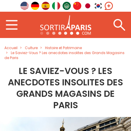
Accueil
Culture
Histoire et Patrimoine
Le Saviez-Vous ? Les anecdotes insolites des Grands Magasins
de Paris
LE SAVIEZ-VOUS ? LES
ANECDOTES INSOLITES DES
GRANDS MAGASINS DE
PARIS