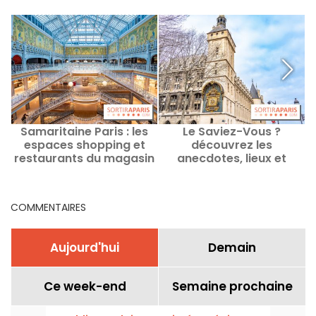
Samaritaine Paris : les
Le Saviez-Vous ?
espaces shopping et
découvrez les
p
restaurants du magasin
anecdotes, lieux et
historique et ses
histoires insolites de
animations
Paris
COMMENTAIRES
Aujourd'hui
Demain
Ce week-end
Semaine prochaine