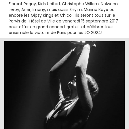
Florent Pagny, Kids United, Christophe Willem, Nolwenn
Leroy, Amir, Imany, mais aussi Shy’m, Marina Kaye ou
encore les Gipsy Kings et Chico... Ils seront tous sur le
Parvis de l'Hôtel de Ville ce vendredi 15 septembre 2017
pour offrir un grand concert gratuit et célébrer tous
ensemble la victoire de Paris pour les JO 2024!