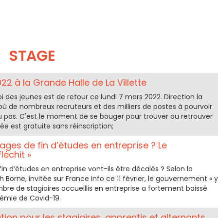
STAGE
022 à la Grande Halle de La Villette
i des jeunes est de retour ce lundi 7 mars 2022. Direction la
 où de nombreux recruteurs et des milliers de postes à pourvoir
 pas. C'est le moment de se bouger pour trouver ou retrouver
ée est gratuite sans réinscription;
tages de fin d’études en entreprise ? Le
léchit »
fin d’études en entreprise vont-ils être décalés ? Selon la
th Borne, invitée sur France Info ce 11 février, le gouvernement « y
ombre de stagiaires accueillis en entreprise a fortement baissé
démie de Covid-19.
ation pour les stagiaires, apprentis et alternants