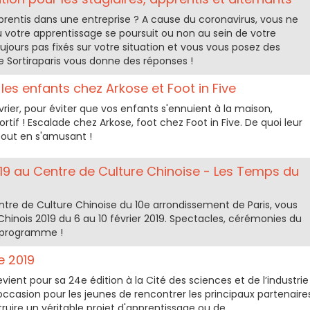
prentis dans une entreprise ? A cause du coronavirus, vous ne
u votre apprentissage se poursuit ou non au sein de votre
ujours pas fixés sur votre situation et vous vous posez des
e Sortiraparis vous donne des réponses !
les enfants chez Arkose et Foot in Five
rier, pour éviter que vos enfants s'ennuient à la maison,
ortif ! Escalade chez Arkose, foot chez Foot in Five. De quoi leur
tout en s'amusant !
19 au Centre de Culture Chinoise - Les Temps du
tre de Culture Chinoise du 10e arrondissement de Paris, vous
 Chinois 2019 du 6 au 10 février 2019. Spectacles, cérémonies du
e programme !
e 2019
vient pour sa 24e édition à la Cité des sciences et de l’industrie
 l'occasion pour les jeunes de rencontrer les principaux partenaire
truire un véritable projet d'apprentissage ou de