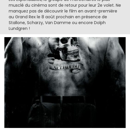
musclé du cinéma sont de retour pour leur 2e volet. Ne
manquez pas de découvrir le film en avant-première
au Grand Rex le 8 août prochain en présence de
Stallone, Scharzy, Van Damme ou encore Dolph
Lundgren !