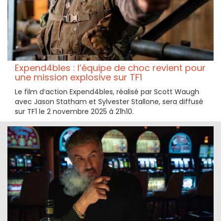
Expend4bles : l’équipe de choc revient pour
une mission explosive sur TF1
Le film d’action Expend4bles, réalisé par Scott Waugh
avec Jason Statham et Sylvester Stallone, sera diffusé
sur TF1 le 2 novembre 2025 à 21h10.