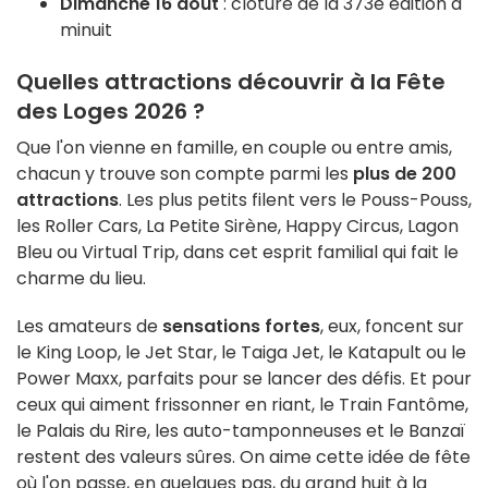
Dimanche 16 août
: clôture de la 373e édition à
minuit
Quelles attractions découvrir à la Fête
des Loges 2026 ?
Que l'on vienne en famille, en couple ou entre amis,
chacun y trouve son compte parmi les
plus de 200
attractions
. Les plus petits filent vers le Pouss-Pouss,
les Roller Cars, La Petite Sirène, Happy Circus, Lagon
Bleu ou Virtual Trip, dans cet esprit familial qui fait le
charme du lieu.
Les amateurs de
sensations fortes
, eux, foncent sur
le King Loop, le Jet Star, le
Taiga Jet
, le Katapult ou le
Power Maxx, parfaits pour se lancer des défis. Et pour
ceux qui aiment frissonner en riant, le Train Fantôme,
le Palais du Rire, les auto-tamponneuses et le Banzaï
restent des valeurs sûres. On aime cette idée de fête
où l'on passe, en quelques pas, du grand huit à la