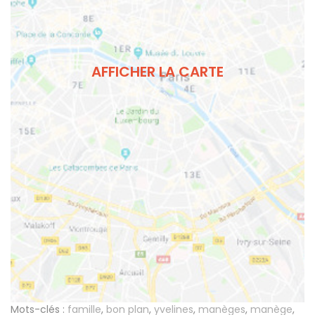
AFFICHER LA CARTE
Mots-clés :
famille
,
bon plan
,
yvelines
,
manèges
,
manège
,