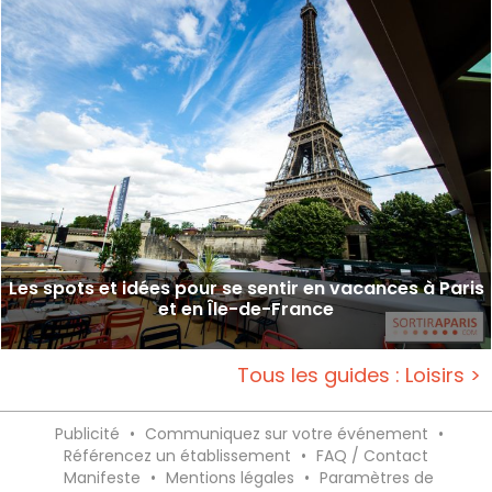
Les spots et idées pour se sentir en vacances à Paris
et en Île-de-France
Tous les guides : Loisirs >
Publicité
•
Communiquez sur votre événement
•
Référencez un établissement
•
FAQ / Contact
Manifeste
•
Mentions légales
•
Paramètres de