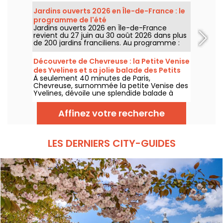
Jardins ouverts 2026 en Île-de-France : le
programme de l'été
Jardins ouverts 2026 en Île-de-France
revient du 27 juin au 30 août 2026 dans plus
de 200 jardins franciliens. Au programme :
concerts, spectacles, visites, ateliers et
installations artistiques.
Découverte de Chevreuse : la Petite Venise
des Yvelines et sa jolie balade des Petits
À seulement 40 minutes de Paris,
Ponts
Chevreuse, surnommée la petite Venise des
Yvelines, dévoile une splendide balade à
travers ses petits ponts. Ce véritable écrin
de verdure, accessible en RER, nous dévpoile
Affinez votre recherche
une escapade au charme insoupçonné. On
vous embarque pour une aventure nature
entre canaux et sentiers pittoresques !
LES DERNIERS CITY-GUIDES