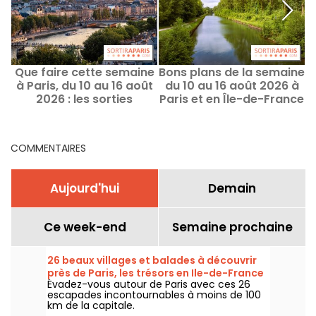
Que faire cette semaine
Bons plans de la semaine
à Paris, du 10 au 16 août
du 10 au 16 août 2026 à
e
2026 : les sorties
Paris et en Île-de-France
d
incontournables
COMMENTAIRES
Aujourd'hui
Demain
Ce week-end
Semaine prochaine
26 beaux villages et balades à découvrir
près de Paris, les trésors en Ile-de-France
Évadez-vous autour de Paris avec ces 26
escapades incontournables à moins de 100
km de la capitale.