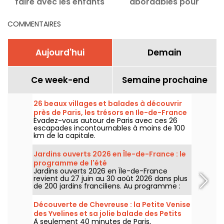
faire avec les enfants
abordables pour
découvrir la capitale à
moindre coût
COMMENTAIRES
Aujourd'hui
Demain
Ce week-end
Semaine prochaine
26 beaux villages et balades à découvrir
près de Paris, les trésors en Ile-de-France
Évadez-vous autour de Paris avec ces 26
escapades incontournables à moins de 100
km de la capitale.
Jardins ouverts 2026 en Île-de-France : le
programme de l'été
Jardins ouverts 2026 en Île-de-France
revient du 27 juin au 30 août 2026 dans plus
de 200 jardins franciliens. Au programme :
concerts, spectacles, visites, ateliers et
installations artistiques.
Découverte de Chevreuse : la Petite Venise
des Yvelines et sa jolie balade des Petits
À seulement 40 minutes de Paris,
Ponts