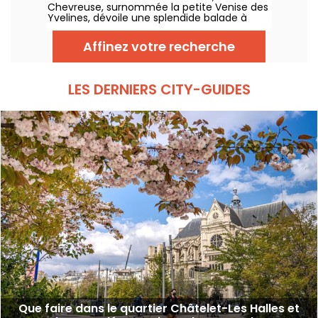
Chevreuse, surnommée la petite Venise des
Yvelines, dévoile une splendide balade à
travers ses petits ponts. Ce véritable écrin
de verdure, accessible en RER, nous dévpoile
Affinez votre recherche
une escapade au charme insoupçonné. On
vous embarque pour une aventure nature
entre canaux et sentiers pittoresques !
LES DERNIERS CITY-GUIDES
Que faire dans le quartier Châtelet-Les Halles et