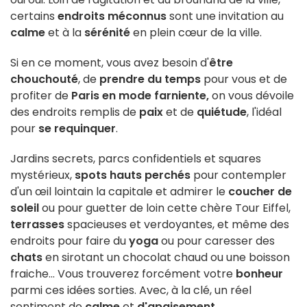
certains
endroits méconnus
sont une invitation au
calme
et à la
sérénité
en plein cœur de la ville.
Si en ce moment, vous avez besoin d'
être
chouchouté
, de
prendre du temps
pour vous et de
profiter de
Paris en mode farniente,
on vous dévoile
des endroits remplis de
paix
et de
quiétude
, l'idéal
pour
se requinquer
.
Jardins secrets, parcs confidentiels et squares
mystérieux,
spots hauts perchés
pour contempler
d'un œil lointain la capitale et admirer le
coucher de
soleil
ou pour guetter de loin cette chère Tour Eiffel,
terrasses
spacieuses et verdoyantes, et même des
endroits pour faire du
yoga
ou pour caresser des
chats
en sirotant un chocolat chaud ou une boisson
fraiche... Vous trouverez forcément votre
bonheur
parmi ces idées sorties. Avec, à la clé, un réel
sentiment de
calme
et
d'apaisement
.