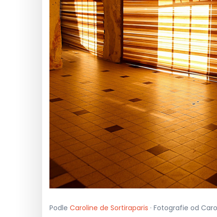
Podle
Caroline de Sortiraparis
· Fotografie od Carol