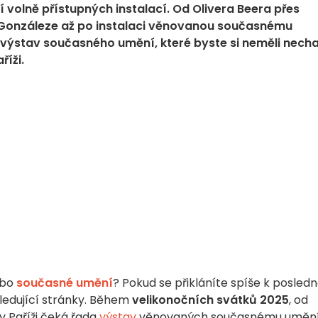
í volně přístupných instalací. Od Olivera Beera přes
Gonzáleze až po instalaci věnovanou současnému
 výstav současného umění, které byste si neměli nech
říži.
ebo
současné umění
? Pokud se přikláníte spíše k posled
ledující stránky. Během
velikonočních svátků 2025
, od
 v Paříži čeká řada
výstav
věnovaných současnému umění