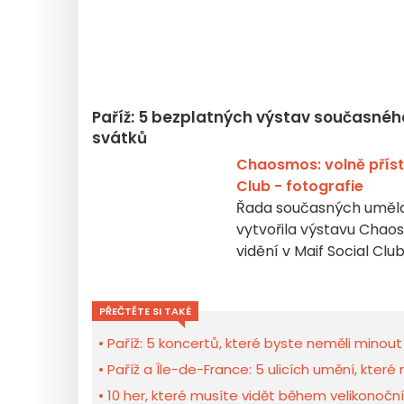
Paříž: 5 bezplatných výstav současnéh
svátků
Chaosmos: volně příst
Club - fotografie
Řada současných umělc
vytvořila výstavu Chaos
vidění v Maif Social Clu
PŘEČTĚTE SI TAKÉ
Paříž: 5 koncertů, které byste neměli minou
Paříž a Île-de-France: 5 ulicích umění, které n
10 her, které musíte vidět během velikonočn