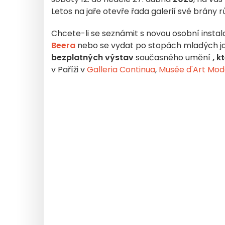
Letos na jaře otevře řada galerií své brán
Chcete-li se seznámit s novou osobní inst
Beera
nebo se vydat po stopách mladých j
bezplatných výstav
současného umění
, k
v Paříži v
Galleria Continua
,
Musée d'Art Mo