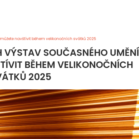
 můžete navštívit během velikonočních svátků 2025
CH VÝSTAV SOUČASNÉHO UMĚNÍ
TÍVIT BĚHEM VELIKONOČNÍCH
VÁTKŮ 2025