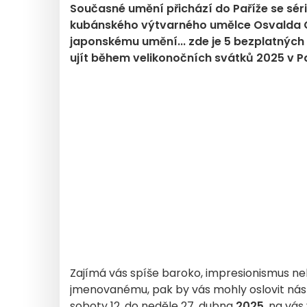
Současné umění přichází do Paříže se séri
kubánského výtvarného umělce Osvalda 
japonskému umění... zde je 5 bezplatných
ujít během velikonočních svátků 2025 v Pa
Zajímá vás spíše baroko, impresionismus n
jmenovanému, pak by vás mohly oslovit nás
soboty 12. do neděle 27. dubna
2025
, na vás