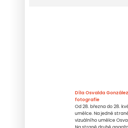
Díla Osvalda González
fotografie
Od 28. března do 28. k
umělce. Na jedné stran
vizuálního umělce Osval
Na straně druhé angažo