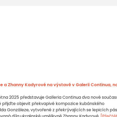
e a Zhanny Kadyrové na výstavě v Galerii Continua, n
větna 2025 představuje Galleria Continua dva nové souča
ě přijďte objevit překvapivé kompozice kubánského
da Gonzáleze, vytvořené z překrývajících se lepicích pás
vaná díla ukrajinské umělkyně Zhanny Kadyrové.
[Přečtět