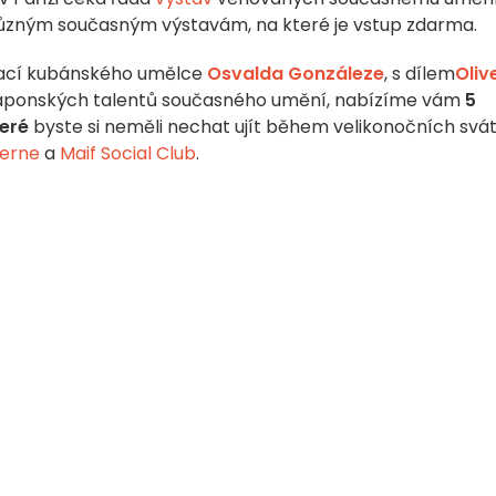
y různým současným výstavám, na které je vstup zdarma.
alací kubánského umělce
Osvalda Gonzáleze
, s dílem
Oliv
aponských talentů současného umění, nabízíme vám
5
teré
byste si neměli nechat ujít během velikonočních svá
derne
a
Maif Social Club
.