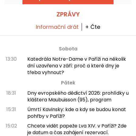
ZPRÁVY
Informační drát
+ Čte
Sobota
13:30
Katedrála Notre-Dame v Paříži na několik
dní uzavřena v září: proč a které dny je
třeba vyhnout?
Pátek
18:31
Dny evropského dědictví 2026: prohlídky u
kláštera Maubuisson (95), program
15:31
Úmrtí Kavinsky: kde a kdy se budou konat
pohřby v Paříži?
15:02
Chcete vidět papeže Lva XIV. v Paříži? Zde
je datum a čas zahájení rezervací.