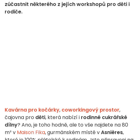
zúčastnit některého z jejích workshopů pro děti i
rodiče.
Kavárna pro kočárky
,
coworkingový prostor
,
čajovna pro
děti
, která nabízí i
rodinné cukrářské
dílny
? Ano, je toho hodně, ale to vše najdete na 80
m² v
Maison Fika
, gurmánském místě v
Asnières
,
které je 100% přátelské k rodinám. Jste připraveni na