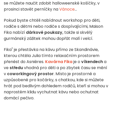
se můžete naučit zdobit halloweenské košíčky, v
prosinci stavět perníčky na
Vánoce
...
Pokud byste chtěli nabídnout workshop pro děti,
rodiče s dětmi nebo rodiče s dospívajícími, Maison
Fika nabízí
dárkové poukazy,
takže si skvělý
gurmánský zážitek mohou dopřát malí i velcí.
Fika" je přestávka na kávu přímo ze Skandinávie,
kterou chtěla Julia tímto relaxačním prostorem
přenést do Asnières.
Kavárna Fika
je o
víkendech
a
ve
středu
vhodná pro děti a po zbytek času se mění
v
coworkingový prostor
. Místo je prostorné a
uzpůsobené pro kočárky, s chatkou, kde si můžete
hrát pod bedlivým dohledem rodičů, kteří si mohou v
naprostém klidu vychutnat kávu nebo ochutnat
domácí pečivo.