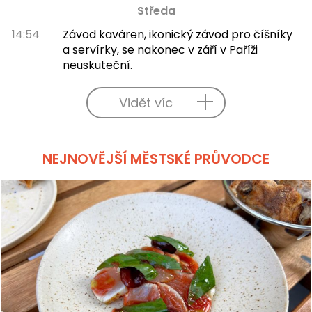
Středa
14:54
Závod kaváren, ikonický závod pro číšníky
a servírky, se nakonec v září v Paříži
neuskuteční.
Vidět víc
NEJNOVĚJŠÍ MĚSTSKÉ PRŮVODCE