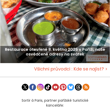
Restaurace otevřené 8. května 2026 v Paříži, naše
osvědčené adresy na svátek
Všichni průvodci : Kde se najíst? >
Sortir à Paris, partner pařížské turistické
kanceláře: