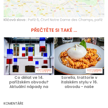
Klíčová slova :
Paříž 6
,
Čtvrť Notre Dame des Champs
,
paříž
PŘEČTĚTE SI TAKÉ ...
Co dělat ve 14.
Sorella, trattorie v
T
pařížském obvodu?
italském stylu v 16.
v
Aktuální nápady na
obvodu - naše
výlety a dobré adresy
fotografie
KOMENTÁŘE