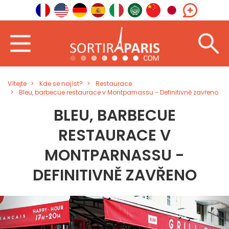
Vítejte
Kde se najíst?
Restaurace
Bleu, barbecue restaurace v Montparnassu - Definitivně zavřeno
BLEU, BARBECUE
RESTAURACE V
MONTPARNASSU -
DEFINITIVNĚ ZAVŘENO