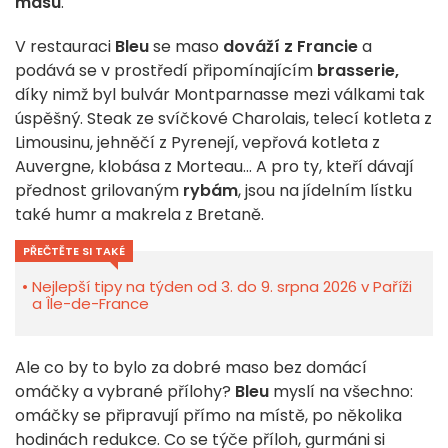
masu
.
V restauraci
Bleu
se maso
dováží z Francie
a
podává se v prostředí připomínajícím
brasserie,
díky nimž byl bulvár Montparnasse mezi válkami tak
úspěšný. Steak ze svíčkové Charolais, telecí kotleta z
Limousinu, jehněčí z Pyrenejí, vepřová kotleta z
Auvergne, klobása z Morteau... A pro ty, kteří dávají
přednost grilovaným
rybám
, jsou na jídelním lístku
také humr a makrela z Bretaně.
PŘEČTĚTE SI TAKÉ
Nejlepší tipy na týden od 3. do 9. srpna 2026 v Paříži
a Île-de-France
Ale co by to bylo za dobré maso bez domácí
omáčky a vybrané přílohy?
Bleu
myslí na všechno:
omáčky se připravují přímo na místě, po několika
hodinách redukce. Co se týče příloh, gurmáni si