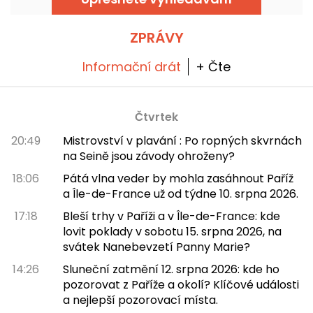
miniaturních verzích. Je to zábavný a hravý
způsob, jak si vychutnat jídlo pro tuto
příležitost, s pohlcujícím zážitkem v jedné z
laboratoří doktora Hanka Pyma. Vyzkoušeli
ZPRÁVY
jsme to a všechno vám o tom povíme!
Informační drát
+ Čte
Čtvrtek
20:49
Mistrovství v plavání : Po ropných skvrnách
na Seině jsou závody ohroženy?
18:06
Pátá vlna veder by mohla zasáhnout Paříž
a Île-de-France už od týdne 10. srpna 2026.
17:18
Bleší trhy v Paříži a v Île-de-France: kde
lovit poklady v sobotu 15. srpna 2026, na
svátek Nanebevzetí Panny Marie?
14:26
Sluneční zatmění 12. srpna 2026: kde ho
pozorovat z Paříže a okolí? Klíčové události
a nejlepší pozorovací místa.