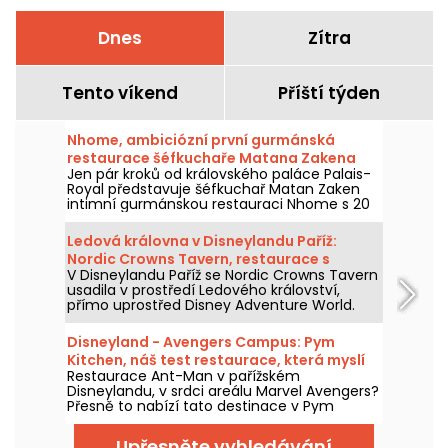
Dnes
Zítra
Tento víkend
Příští týden
Nhome, ambiciózní první gurmánská
restaurace šéfkuchaře Matana Zakena
Jen pár kroků od královského paláce Palais-
Royal představuje šéfkuchař Matan Zaken
intimní gurmánskou restauraci Nhome s 20
místy a jedinečným a ambiciózním
degustačním menu.
Ledová královna v Disneylandu Paříž:
Nordic Crowns Tavern, restaurace s
V Disneylandu Paříž se Nordic Crowns Tavern
autentickými severskými specialitami
usadila v prostředí Ledového království,
přímo uprostřed Disney Adventure World.
Tento nový restaurant, laděný do
skandinávského stylu, nabízí návštěvníkům
Disneyland - Avengers Campus: Pym
pokračování zážitku z Arendelle
Kitchen, náš test restaurace, která myslí
prostřednictvím atmosféry, dekorací a
Restaurace Ant-Man v pařížském
ve velkém i v malém
speciální nabídky jídel připravené právě pro
Disneylandu, v srdci areálu Marvel Avengers?
tuto část parku. Vyzkoušeli jsme a máme
Přesně to nabízí tato destinace v Pym
vám co povědět!
Kitchen, novém bufetu "all-you-can-eat" s
neúměrně velkými produkty v obřích nebo
Upřesněte vyhledávání