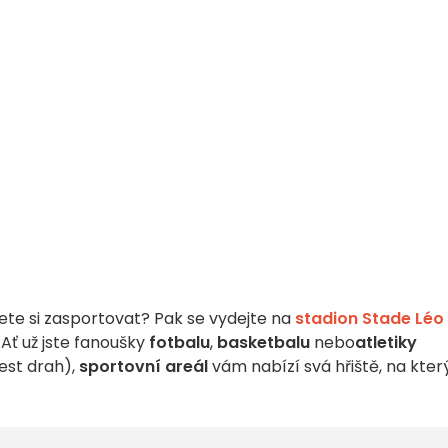
ete si zasportovat? Pak se vydejte na
stadion Stade Léo
Ať už jste fanoušky
fotbalu
,
basketbalu
nebo
atletiky
est drah),
sportovní areál
vám nabízí svá hřiště, na kter