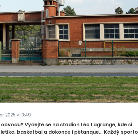
or 2025 v 13:49
 obvodu? Vydejte se na stadion Léo Lagrange, kde si
letika, basketbal a dokonce i pétanque... Každý sport