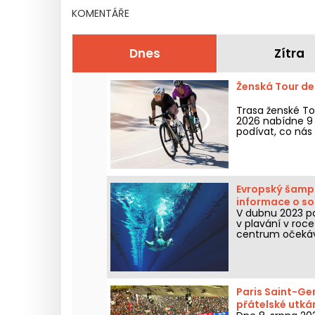
KOMENTÁŘE
Dnes
Zítra
Ženská Tour de
Trasa ženské To
2026 nabídne 9 
podívat, co nás 
Evropský šampio
informace o so
V dubnu 2023 po
v plavání v roce
centrum očekává
informace, které
Paris Saint-Ge
přátelské utká