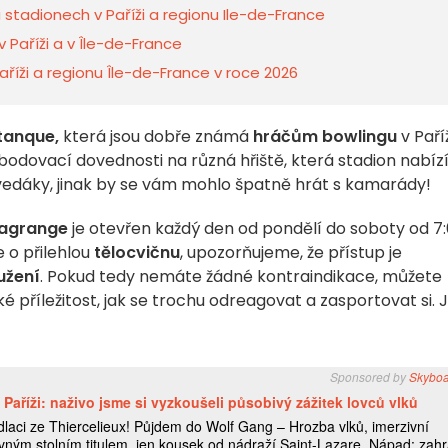
 stadionech v Paříži a regionu Ile-de-France
v Paříži a v Île-de-France
íži a regionu Île-de-France v roce 2026
etanque,
která jsou dobře známá
hráčům bowlingu
v Paříž
o bodovací dovednosti na různá hřiště, která stadion nabízí
vedáky, jinak by se vám mohlo špatně hrát s kamarády!
Lagrange
je otevřen každý den od pondělí do soboty od 7
e o přilehlou
tělocvičnu
, upozorňujeme, že přístup je
užení
. Pokud tedy nemáte žádné kontraindikace, můžete
é příležitost, jak se trochu odreagovat a zasportovat si. 