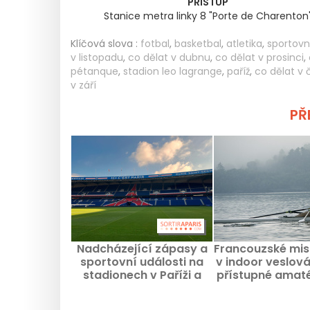
PŘÍSTUP
Stanice metra linky 8 "Porte de Charenton
Klíčová slova :
fotbal
,
basketbal
,
atletika
,
sportovn
v listopadu
,
co dělat v dubnu
,
co dělat v prosinci
,
pétanque
,
stadion leo lagrange
,
paříž
,
co dělat v 
v září
PŘE
Nadcházející zápasy a
Francouzské mis
sportovní události na
v indoor veslov
stadionech v Paříži a
přístupné amat
regionu Ile-de-France
Stade Pierr
Couberti