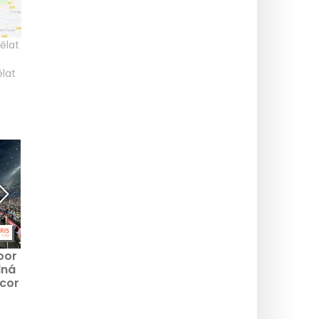
ělat
ělat
oor
Stream for Humanity:
Rugbyový zápas mezi
lná
charitativní zápas mezi
armádou a
ccor
hvězdami internetu na
námořnictvem 11.
stadionu Jean Bouin,
listopadu v Suresnes
datum a prodej
(92)