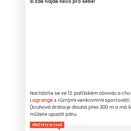
si zde najde něco pro sebe!
Nacházíte se ve 12. pařížském obvodu a chc
Lagrange
s různými venkovními sportovišti. 
(kruhová dráha je dlouhá přes 300 m a má š
můžete upustit páru.
PŘEČTĚTE SI TAKÉ