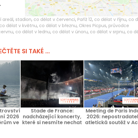
"
í areál
,
stadion
,
co dělat v červenci
,
Paříž 12
,
co dělat v říjnu
,
co d
co dělat v květnu
,
co dělat v březnu
,
Okres Picpus
,
průvodce
červnu
,
co dělat v lednu
,
co dělat v únoru
,
co dělat v srpnu
,
co d
ČTĚTE SI TAKÉ ...
trovství
Stade de France:
Meeting de Paris Ind
ání 2026
nadcházející koncerty,
2026: nepostradate
érům ve
které si nesmíte nechat
atletická soutěž v A
e de
ujít
Arena
n