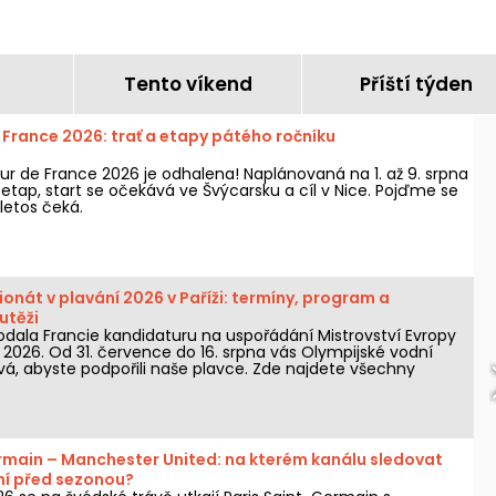
Tento víkend
Příští týden
 France 2026: trať a etapy pátého ročníku
ur de France 2026 je odhalena! Naplánovaná na 1. až 9. srpna
etap, start se očekává ve Švýcarsku a cíl v Nice. Pojďme se
letos čeká.
nát v plavání 2026 v Paříži: termíny, program a
utěži
dala Francie kandidaturu na uspořádání Mistrovství Evropy
 2026. Od 31. července do 16. srpna vás Olympijské vodní
, abyste podpořili naše plavce. Zde najdete všechny
 byste o soutěži a disciplínách měli vědět!
rmain – Manchester United: na kterém kanálu sledovat
ní před sezonou?