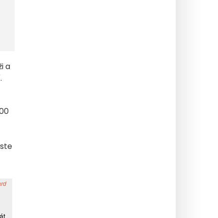
i a
.
:00
Jste