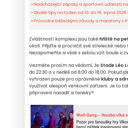
Nadcházející zápasy a sportovní události na
Skvělé tipy na týden od 10. do 16. srpna 2026 
Průvodce běžeckými závody a maratony v Pař
Zvláštností komplexu jsou také
hřiště na p
okolí. Přijďte si procvičit své střelecké neb
Nezapomeňte si však s sebou vzít boule a z
Vezměte prosím na vědomí, že
Stade Léo 
do 22:30 a v neděli od 8:00 do 18:00. Pokud jd
vyhrazen pouze pro oprávněné
kluby a sdr
využívat alespoň venkovní zařízení. Je to tak
připraveni nasadit si tenisky?