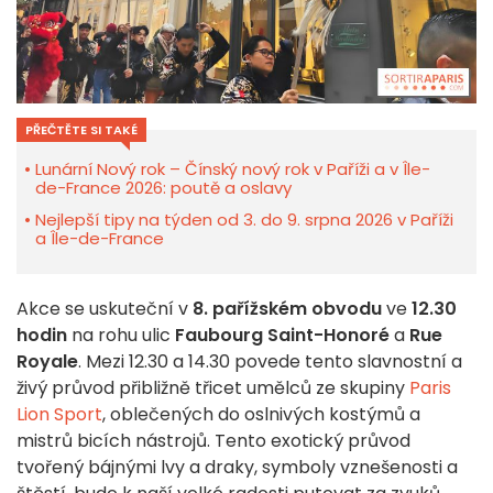
PŘEČTĚTE SI TAKÉ
Lunární Nový rok – Čínský nový rok v Paříži a v Île-
de-France 2026: poutě a oslavy
Nejlepší tipy na týden od 3. do 9. srpna 2026 v Paříži
a Île-de-France
Akce se uskuteční v
8. pařížském obvodu
ve
12.30
hodin
na rohu ulic
Faubourg Saint-Honoré
a
Rue
Royale
. Mezi 12.30 a 14.30 povede tento slavnostní a
živý průvod přibližně třicet umělců ze skupiny
Paris
Lion Sport
, oblečených do oslnivých kostýmů a
mistrů bicích nástrojů. Tento exotický průvod
tvořený bájnými lvy a draky, symboly vznešenosti a