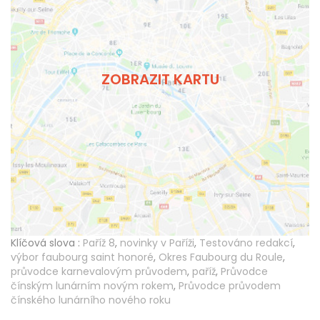
ZOBRAZIT KARTU
Klíčová slova :
Paříž 8
,
novinky v Paříži
,
Testováno redakcí
,
výbor faubourg saint honoré
,
Okres Faubourg du Roule
,
průvodce karnevalovým průvodem
,
paříž
,
Průvodce
čínským lunárním novým rokem
,
Průvodce průvodem
čínského lunárního nového roku