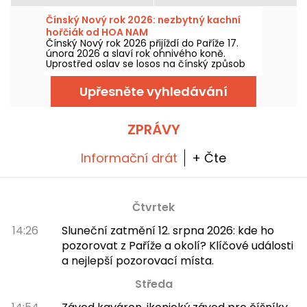
Čínský Nový rok 2026: nezbytný kachní
hořčiák od HOA NAM
Čínský Nový rok 2026 přijíždí do Paříže 17.
února 2026 a slaví rok ohnivého koně.
Uprostřed oslav se losos na čínský způsob
stává hlavní hvězdou tradičních stolů.
Chcete-li nic nezmeškat a vychutnat si
Upřesněte vyhledávání
tento klasický pokrm, vydejte se do Hoa
Nam, oblíbeného místa všech milovníků
asijských chutí.
ZPRÁVY
Informační drát
+ Čte
Čtvrtek
14:26
Sluneční zatmění 12. srpna 2026: kde ho
pozorovat z Paříže a okolí? Klíčové události
a nejlepší pozorovací místa.
Středa