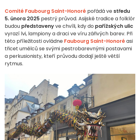
Comité Faubourg Saint-Honoré
pořádá ve
středu
5. února 2025
pestrý průvod. Asijské tradice a folklór
budou
představeny
ve chvíli, kdy do
pařížských ulic
vyrazí lvi, lampiony a draci ve víru zářivých barev. Při
této příležitosti ovládne
Faubourg Saint-Honoré
asi
třicet umělců se svými pestrobarevnými postavami
a perkusionisty, kteří průvodu dodají ještě větší
rytmus.