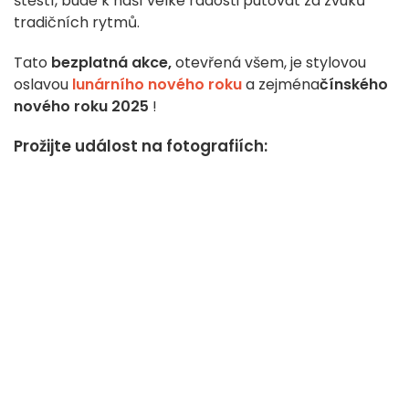
štěstí, bude k naší velké radosti putovat za zvuků
tradičních rytmů.
Tato
bezplatná akce,
otevřená všem, je stylovou
oslavou
lunárního nového roku
a zejména
čínského
nového roku 2025
!
Prožijte událost na fotografiích: