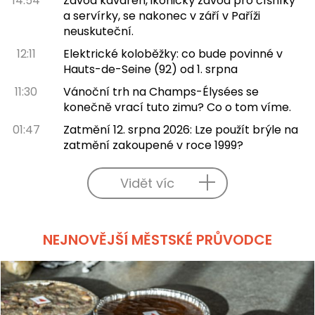
14:54
Závod kaváren, ikonický závod pro číšníky
a servírky, se nakonec v září v Paříži
neuskuteční.
12:11
Elektrické koloběžky: co bude povinné v
Hauts-de-Seine (92) od 1. srpna
11:30
Vánoční trh na Champs-Élysées se
konečně vrací tuto zimu? Co o tom víme.
01:47
Zatmění 12. srpna 2026: Lze použít brýle na
zatmění zakoupené v roce 1999?
Vidět víc
NEJNOVĚJŠÍ MĚSTSKÉ PRŮVODCE