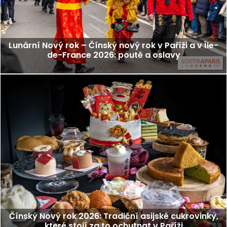
Lunární Nový rok – Čínský nový rok v Paříži a v Île-
de-France 2026: poutě a oslavy
Čínský Nový rok 2026: Tradiční asijské cukrovinky,
které stojí za to ochutnat v Paříži