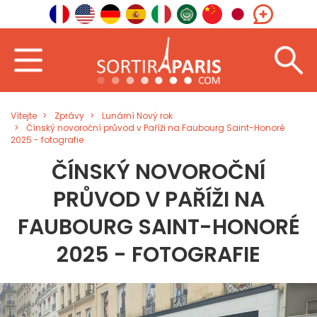
Vítejte
Zprávy
Lunární Nový rok
Čínský novoroční průvod v Paříži na Faubourg Saint-Honoré
2025 - fotografie
ČÍNSKÝ NOVOROČNÍ
PRŮVOD V PAŘÍŽI NA
FAUBOURG SAINT-HONORÉ
2025 - FOTOGRAFIE