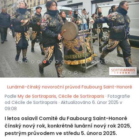
<
>
Lunárně-čínský novoroční průvod Faubourg Saint-Honoré
Podle
My de Sortiraparis
,
Cécile de Sortiraparis
· Fotografie
od Cécile de Sortiraparis · Aktualizováno 6. únor 2025 v
09:08
I letos oslavil Comité du Faubourg Saint-Honoré
čínský nový rok, konkrétně lunární nový rok 2025,
pestrým průvodem ve středu 5. února 2025.