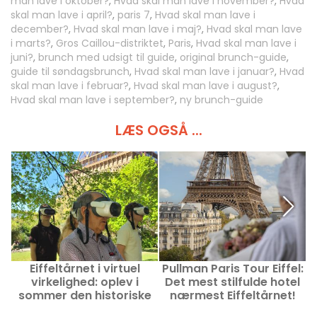
man lave i oktober?
,
Hvad skal man lave i november?
,
Hvad
skal man lave i april?
,
paris 7
,
Hvad skal man lave i
december?
,
Hvad skal man lave i maj?
,
Hvad skal man lave
i marts?
,
Gros Caillou-distriktet
,
Paris
,
Hvad skal man lave i
juni?
,
brunch med udsigt til guide
,
original brunch-guide
,
guide til søndagsbrunch
,
Hvad skal man lave i januar?
,
Hvad
skal man lave i februar?
,
Hvad skal man lave i august?
,
Hvad skal man lave i september?
,
ny brunch-guide
LÆS OGSÅ ...
Eiffeltårnet i virtuel
Pullman Paris Tour Eiffel:
virkelighed: oplev i
Det mest stilfulde hotel
sommer den historiske
nærmest Eiffeltårnet!
guidede rundvisning hos