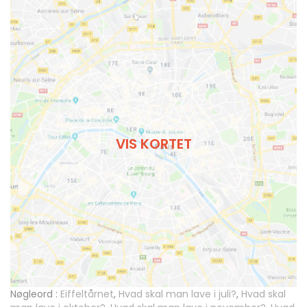
VIS KORTET
Nøgleord :
Eiffeltårnet
,
Hvad skal man lave i juli?
,
Hvad skal