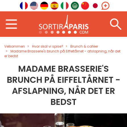
Velkommen
Hvor skal vi spise?
Brunch & caféer
Madame Brasserie's brunch på Eiffeltårnet - afslapning, når det
er bedst
MADAME BRASSERIE'S
BRUNCH PÅ EIFFELTÅRNET -
AFSLAPNING, NÅR DET ER
BEDST