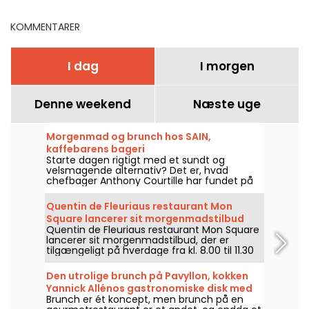
Viality Tour
KOMMENTARER
I dag
I morgen
Denne weekend
Næste uge
Morgenmad og brunch hos SAIN,
kaffebarens bageri
Starte dagen rigtigt med et sundt og
velsmagende alternativ? Det er, hvad
chefbager Anthony Courtille har fundet på
hos SAIN. Superfriske økologiske råvarer,
letfordøjelige gamle meltyper og uraffineret
Quentin de Fleuriaus restaurant Mon
sukker - der er nok at friste sig til. Om
Square lancerer sit morgenmadstilbud
søndagen er der brunch, hvor du kan
Quentin de Fleuriaus restaurant Mon Square
forkæle dig selv med god mad.
lancerer sit morgenmadstilbud, der er
tilgængeligt på hverdage fra kl. 8.00 til 11.30
og i weekenden fra kl. 10.00 til 12.00!
Den utrolige brunch på Pavyllon, kokken
Yannick Allénos gastronomiske disk med
Brunch er ét koncept, men brunch på en
Michelin-stjerne