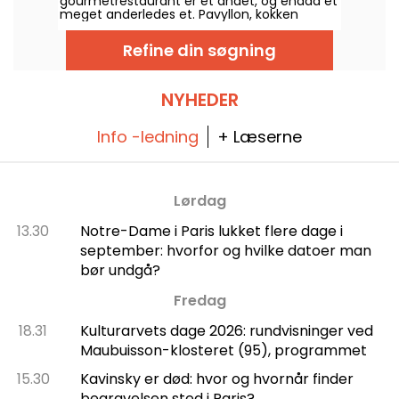
gourmetrestaurant er et andet, og endda et
meget anderledes et. Pavyllon, kokken
Yannick Allénos gourmetbrasserie, tilbyder
en helt ny menu, der kombinerer friskhed,
Refine din søgning
smag, finesse og forkælelse til en
søndagsbrunch med familie eller venner.
NYHEDER
Info -ledning
+ Læserne
Lørdag
13.30
Notre-Dame i Paris lukket flere dage i
september: hvorfor og hvilke datoer man
bør undgå?
Fredag
18.31
Kulturarvets dage 2026: rundvisninger ved
Maubuisson-klosteret (95), programmet
15.30
Kavinsky er død: hvor og hvornår finder
begravelsen sted i Paris?