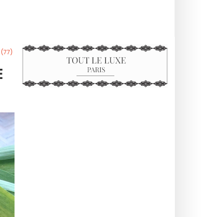
 (77)
E