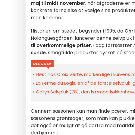
maj til midt november
, når afgrøderne er 
konkrete fornøjelse at vælge sine produkter 
man kommer.
Historien om stedet begynder i 1995, da
Chri
Nolonguesgården, lancerer denne selvpluk 
til overkommelige priser
. I dag fortsætter
sunde
, smagfulde produkter dyrket på sted
LÆS OGSÅ
Høst hos Croix Verte, marken lige i kurvens 
La Ferme du Logis, en af de første selvpluk-g
Gallys Selvpluk (78), den kæmpe køkkenhave
Gennem sæsonen kan man finde pærer, mir
sæsonens grøntsager, som man kan plukke i 
det også er muligt at gå derfra med
markbl
derhjemme.