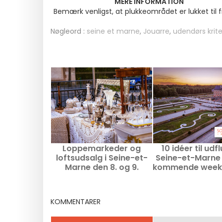
MERE INFORMATION
Bemærk venligst, at plukkeområdet er lukket til f
Nøgleord :
seine et marne
,
Jouarre
,
udendørs krite
Loppemarkeder og
10 idéer til udfl
loftsudsalg i Seine-et-
Seine-et-Marne 
Marne den 8. og 9.
kommende week
august 2026 - 77
8. og 9. august 
KOMMENTARER