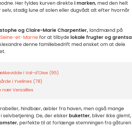
modne. Her fyldes kurven direkte
i marken
, med den helt
selv, stadig lune af solen eller dugvådt alt efter hvornår
stophe og Claire-Marie Charpentier,
landmænd på
i
Seine-et-Marne
for at tilbyde
lokale frugter og grønts
 Alexandre denne familiebedrift med ønsket om at dele
et.
rækkevidde i Val-d'Oise (95)
årde i Yvelines (78)
 nær Versailles
abeller, hindbær, æbler fra haven, men også mange
selvbetjening. De, der elsker
buketter
, bliver ikke glemt,
omster
, perfekte til at forlænge stemningen fra gåturen