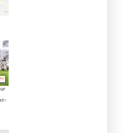
eur
Tidens gløder 2026:
We Cirk! 2026, det gratis
Provins belyses af
cirkusfestival i Seine-et-
et-
stearinlys to aftener i
Marne
træk