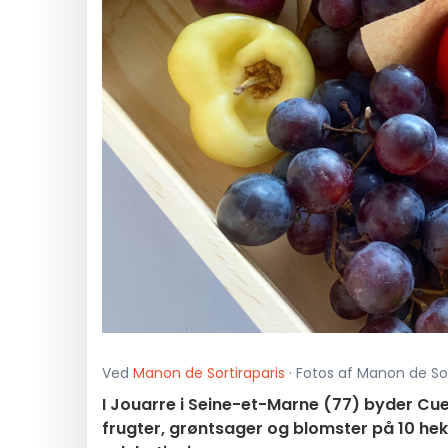
Ved
Manon de Sortiraparis
· Fotos af Manon de Sor
I Jouarre i Seine-et-Marne (77) byder Cu
frugter, grøntsager og blomster på 10 hekt