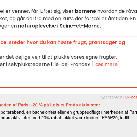
er venner, får luftet sig, viser
børnene
hvordan de råva
rket, og går derfra med en kurv, der fortæller årstiden. En
søger en
naturoplevelse i Seine-et-Marne.
nce: steder hvor du kan høste frugt, grøntsager og
r det dejlige vejr til at plukke vores egne frugter,
r i selvplukstederne i Île-de-France?
[Læs mere]