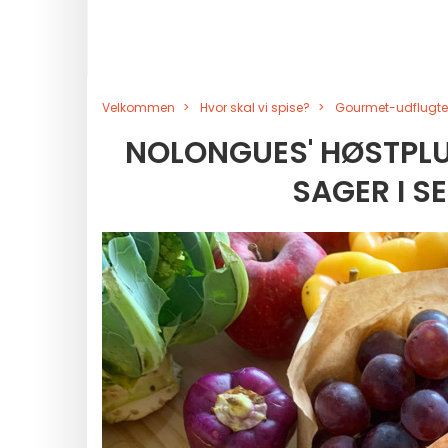
Velkommen
Hvor skal vi spise?
Gourmet-udflugte
NOLONGUES' HØSTPLU
SAGER I S