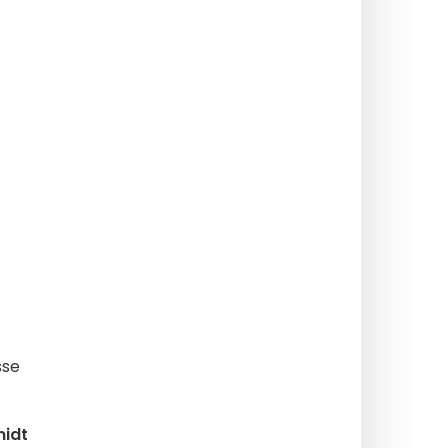
sse
idt