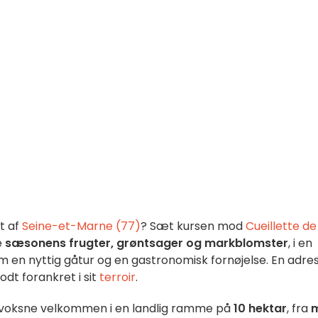
et af
Seine-et-Marne (77)
? Sæt kursen mod
Cueillette de
e
sæsonens frugter, grøntsager og markblomster
, i en
m en nyttig gåtur og en gastronomisk fornøjelse. En adre
odt forankret i sit
terroir
.
voksne velkommen i en landlig ramme på
10 hektar
, fra
m