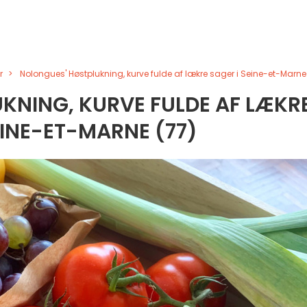
r
Nolongues' Høstplukning, kurve fulde af lækre sager i Seine-et-Marne
KNING, KURVE FULDE AF LÆKR
EINE-ET-MARNE (77)