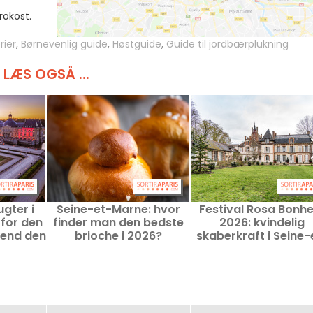
rokost.
rier
,
Børnevenlig guide
,
Høstguide
,
Guide til jordbærplukning
LÆS OGSÅ ...
ugter i
Seine-et-Marne: hvor
Festival Rosa Bonh
for den
finder man den bedste
2026: kvindelig
end den
brioche i 2026?
skaberkraft i Seine-
2026 (77)
Marne i et slot