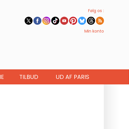
Følg os :
Min konto
IE
TILBUD
UD AF PARIS