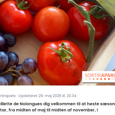
tiraparis · Opdateret 29. maj 2026 kl. 20.34
eillette de Nolongues dig velkommen til at høste sæso
ar, fra midten af maj til midten af november, i