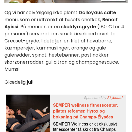
Og vi har selvfølgelig ikke glemt
Dalloyaus salte
menu, som er udtænkt af husets chefkok,
Benoît
Ayissi
. På menuen er en
skaldyrsgryde
(180 € for 4
personer) serveret i en smuk kirsebærfarvet Le
Creuset-gryde. I detaljer: en filet af havaborre,
kæmperejer, kammuslinger, orange og gule
gulerødder, spinat, hestebønner, pastinakker,
skorzonerrødder, gul citron og champagnesauce.
Mums!
Glædelig
jul
!