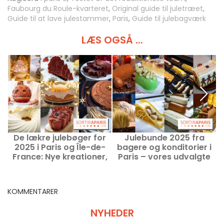
Faubourg du Roule-kvarteret
,
Original guide til juletræet
,
Guide til at lave julestammer
,
Paris
,
Guide til julebagværk
LÆS OGSÅ ...
De lækre julebøger for
Julebunde 2025 fra
J
2025 i Paris og Île-de-
bagere og konditorier i
France: Nye kreationer,
Paris – vores udvalgte
der er testet og
kreationer
u
godkendt
KOMMENTARER
NYHEDER