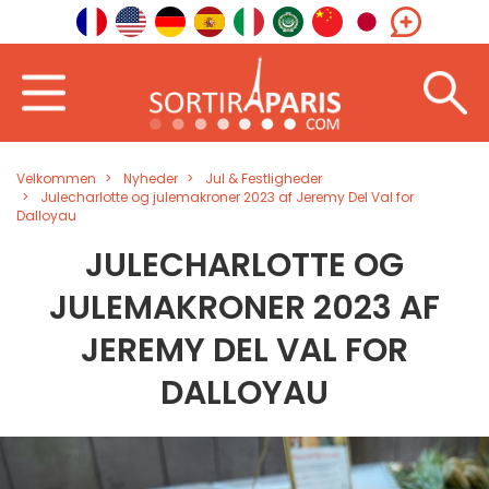
Velkommen
Nyheder
Jul & Festligheder
Julecharlotte og julemakroner 2023 af Jeremy Del Val for
Dalloyau
JULECHARLOTTE OG
JULEMAKRONER 2023 AF
JEREMY DEL VAL FOR
DALLOYAU