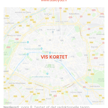
VIS KORTET
Nøgleord :
paris 8
,
Testet af det redaktionelle team
,