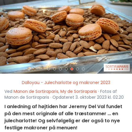
<
>
Dalloyau - Julecharlotte og makroner 2023
Ved
Manon de Sortiraparis
,
My de Sortiraparis
· Fotos af
Manon de Sortiraparis · Opdateret 3. oktober 2023 kl. 02.20
I anledning af højtiden har Jeremy Del Val fundet
på den mest originale af alle træstammer ... en
julecharlotte! Og selvfølgelig er der også to nye
festlige makroner på menuen!