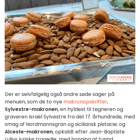
Der er selvfølgelig også andre søde sager på
menuen, som de to nye
makronopskrifter
,
Sylvestre-makronen
, en hyldest til tegneren og
gravøren Israël Sylvestre fra det 17. århundrede, med
smag af Nordmannsgran og siciliansk pistacie; og
Alceste-makronen
, opkaldt efter Jean-Baptiste
Lullys lyriske tragedie, med honning af tusind