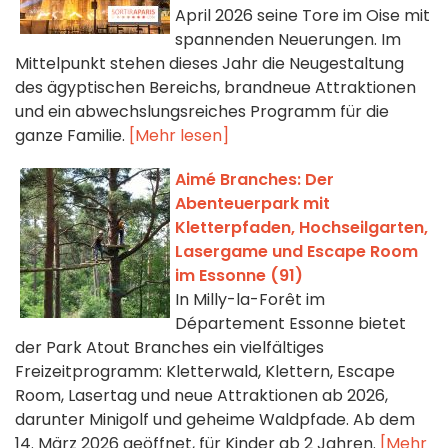
April 2026 seine Tore im Oise mit
spannenden Neuerungen. Im
Mittelpunkt stehen dieses Jahr die Neugestaltung
des ägyptischen Bereichs, brandneue Attraktionen
und ein abwechslungsreiches Programm für die
ganze Familie.
[Mehr lesen]
Aimé Branches: Der
Abenteuerpark mit
Kletterpfaden, Hochseilgarten,
Lasergame und Escape Room
im Essonne (91)
In Milly-la-Forêt im
Département Essonne bietet
der Park Atout Branches ein vielfältiges
Freizeitprogramm: Kletterwald, Klettern, Escape
Room, Lasertag und neue Attraktionen ab 2026,
darunter Minigolf und geheime Waldpfade. Ab dem
14. März 2026 geöffnet, für Kinder ab 2 Jahren.
[Mehr