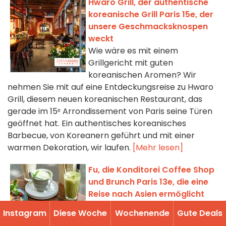
Hwaro Grill, der authentische
koreanische Grill Paris 15e, der
unsere Geschmacksknospen
weckt
Wie wäre es mit einem
Grillgericht mit guten
koreanischen Aromen? Wir
nehmen Sie mit auf eine Entdeckungsreise zu Hwaro
Grill, diesem neuen koreanischen Restaurant, das
gerade im 15ᵉ Arrondissement von Paris seine Türen
geöffnet hat. Ein authentisches koreanisches
Barbecue, von Koreanern geführt und mit einer
warmen Dekoration, wir laufen.
[Mehr lesen]
Fu, die Konditorei Coffee Shop
und Brunch Paris 13e, die eine
Reise nach Asien ermöglicht
Haben Sie Lust auf eine neue
Instagram
Diese Woche
Wochenende
Gute Deals
Konditorei und einen Coffeeshop