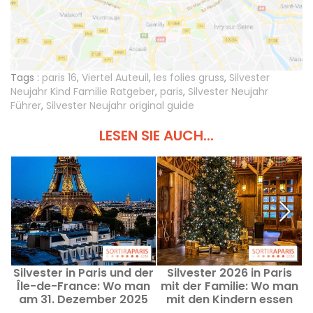
Tags :
paris 16
,
Viertel Auteuil
,
les folies gruss
,
Silvester
Neujahr Kind Familie Ratgeber
,
paris
,
Silvester Neujahr
Führer
,
Silvester Neujahr original guide
LESEN SIE AUCH...
Silvester in Paris und der
Silvester 2026 in Paris
Île-de-France: Wo man
mit der Familie: Wo man
am 31. Dezember 2025
mit den Kindern essen
feiern und feiern kann
und eine Show erleben