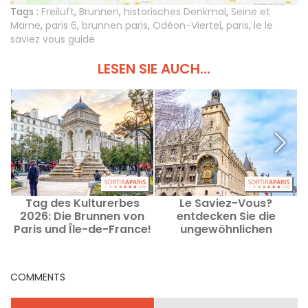
Tags :
Freiluft
,
Brunnen
,
historisches Denkmal
,
Seine et
Marne
,
paris 6
,
brunnen paris
,
Odéon-Viertel
,
paris
,
le le
saviez vous guide
LESEN SIE AUCH...
Tag des Kulturerbes
Le Saviez-Vous?
2026: Die Brunnen von
entdecken Sie die
m
Paris und Île-de-France!
ungewöhnlichen
F
Anekdoten, Orte und
Geschichten von Paris
COMMENTS