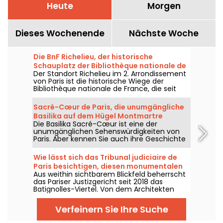
Heute
Morgen
Dieses Wochenende
Nächste Woche
Die BnF Richelieu, der historische
Schauplatz der Bibliothèque nationale de
Der Standort Richelieu im 2. Arrondissement
France und ihres Museums
von Paris ist die historische Wiege der
Bibliothèque nationale de France, die seit
1721 die Sammlungen königlicher
Dokumente beherbergt. Ein historischer Ort,
Sacré-Cœur de Paris, die unumgängliche
der kürzlich modernisiert wurde und für alle
Basilika auf dem Hügel Montmartre
zugänglich ist!
Die Basilika Sacré-Cœur ist eine der
unumgänglichen Sehenswürdigkeiten von
Paris. Aber kennen Sie auch ihre Geschichte
und ihre Schätze? Wir nehmen Sie mit auf
eine Entdeckungsreise durch dieses
Wie lässt sich das Tribunal judiciaire de
Gebäude auf dem Gipfel des Montmartre-
Paris besichtigen, diesen monumentalen
Hügels und werfen einen Blick auf die
Aus weithin sichtbarem Blickfeld beherrscht
Turm mit 160 Metern Höhe?
Nachrichten, die sich dort gerade abspielen!
das Pariser Justizgericht seit 2018 das
Batignolles-Viertel. Von dem Architekten
Renzo Piano entworfen, ragt dieses 160
Meter hohe Bauwerk tief in die Struktur der
Verfeinern Sie Ihre Suche
Pariser Justiz hinein. Ein Blick auf seine
Geschichte, seine Architektur und die