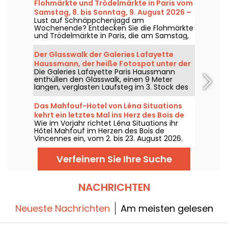
Flohmärkte und Trödelmärkte in Paris vom
Samstag, 8. bis Sonntag, 9. August 2026 –
Lust auf Schnäppchenjagd am
Das Wochenendprogramm
Wochenende? Entdecken Sie die Flohmärkte
und Trödelmärkte in Paris, die am Samstag,
dem 8. und Sonntag, dem 9. August 2026
stattfinden – nutzen Sie die Gelegenheit,
Der Glasswalk der Galeries Lafayette
eine Menge guter Deals zu ergattern.
Haussmann, der heiße Fotospot unter der
Die Galeries Lafayette Paris Haussmann
Kuppel des Kaufhauses
enthüllen den Glasswalk, einen 9 Meter
langen, verglasten Laufsteg im 3. Stock des
Coupole-Geschäfts, der in 16 Metern Höhe
hängt. Perfekt für einen unvergesslichen
Das Mahfouf-Hotel von Léna Situations
Schnappschuss, bietet dieser Ort eine
kehrt ein letztes Mal ins Herz des Bois de
einzigartige Perspektive auf 120 Jahre
Wie im Vorjahr richtet Léna Situations ihr
Vincennes zurück
Geschichte. Ein Muss für alle Liebhaber von
Hôtel Mahfouf im Herzen des Bois de
Architektur und hochwertigen Instagram-
Vincennes ein, vom 2. bis 23. August 2026.
Spots!
Ein chilliger, sommerlicher Spot, zwischen
August-Vlogs, Shopping, veganen Leckereien
Verfeinern Sie Ihre Suche
und Entspannung – mit einer Prise Nostalgie.
NACHRICHTEN
Neueste Nachrichten
Am meisten gelesen