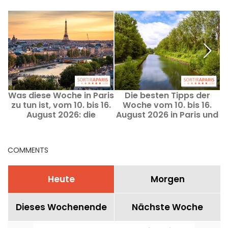
Was diese Woche in Paris
Die besten Tipps der
zu tun ist, vom 10. bis 16.
Woche vom 10. bis 16.
August 2026: die
August 2026 in Paris und
t
absoluten Highlights
Île-de-France
v
COMMENTS
Heute
Morgen
Dieses Wochenende
Nächste Woche