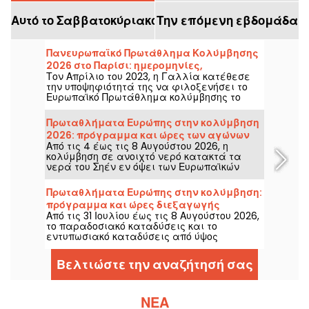
Αυτό το Σαββατοκύριακο
Την επόμενη εβδομάδα
Πανευρωπαϊκό Πρωτάθλημα Κολύμβησης
2026 στο Παρίσι: ημερομηνίες,
Τον Απρίλιο του 2023, η Γαλλία κατέθεσε
πρόγραμμα, όλες οι πληροφορίες για τη
την υποψηφιότητά της να φιλοξενήσει το
διοργάνωση
Ευρωπαϊκό Πρωτάθλημα κολύμβησης το
2026. Από τις 31 Ιουλίου μέχρι τις 16
Αυγούστου, το Κέντρο Ολυμπιακής
Πρωταθλήματα Ευρώπης στην κολύμβηση
Κολύμβησης σας περιμένει για να
2026: πρόγραμμα και ώρες των αγώνων
εμψυχώσετε τους αθλητές μας. Δείτε όλες
Από τις 4 έως τις 8 Αυγούστου 2026, η
κολύμβησης σε ανοιχτό νερό
τις πληροφορίες που χρειάζεται να
κολύμβηση σε ανοιχτό νερό κατακτά τα
γνωρίζετε για τους αγώνες και τα
νερά του Σηέν εν όψει των Ευρωπαϊκών
αγωνίσματα!
Πρωταθλημάτων στο Παρίσι. Μεταξύ των 5
χλμ, 10 χλμ και της μεικτής
Πρωταθλήματα Ευρώπης στην κολύμβηση:
σκυταλοδρομίας, οι κορυφαίοι
πρόγραμμα και ώρες διεξαγωγής
μαραθωνοδρόμοι του υδάτινου αθλήματος
Από τις 31 Ιουλίου έως τις 8 Αυγούστου 2026,
αγώνων καταδύσεων και υψηλής
κοντράρονται σε ένα φυσικό τοπίο μυθικό.
το παραδοσιακό καταδύσεις και το
κατάδυσης
εντυπωσιακό καταδύσεις από ύψος
κυριεύουν τα Ευρωπαϊκά Πρωταθλήματα
Κολύμβησης. Μεταξύ της Ολυμπιακής
Βελτιώστε την αναζήτησή σας
δεξαμενής του Σαιν-Ντενί και του φυσικού
τοπίου του Σεη, οι κορυφαίοι καταδύτες της
ήπειρου θα ριχτούν για ακροβατικές
φιγούρες που κόβουν την ανάσα.
ΝΈΑ