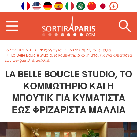
καλως ΗΡΘΑΤΕ
Ψυχαγωγία
Αθλητισμός και ευεξία
La Belle Boucle Studio, το κομμωτήριο και η μπουτίκ για κυματιστά
έως φριζαριστά μαλλιά
LA BELLE BOUCLE STUDIO, ΤΟ
ΚΟΜΜΩΤΉΡΙΟ ΚΑΙ Η
ΜΠΟΥΤΊΚ ΓΙΑ ΚΥΜΑΤΙΣΤΆ
ΈΩΣ ΦΡΙΖΑΡΙΣΤΆ ΜΑΛΛΙΆ