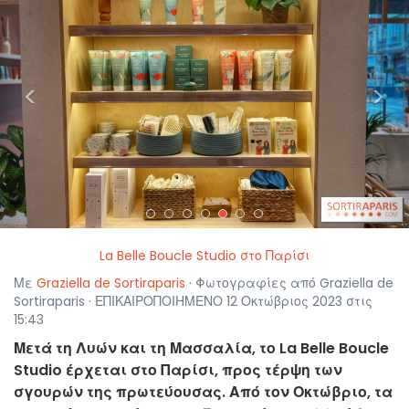
<
>
La Belle Boucle Studio στο Παρίσι
Με
Graziella de Sortiraparis
· Φωτογραφίες από Graziella de
Sortiraparis · ΕΠΙΚΑΙΡΟΠΟΙΗΜΕΝΟ 12 Οκτώβριος 2023 στις
15:43
Μετά τη Λυών και τη Μασσαλία, το La Belle Boucle
Studio έρχεται στο Παρίσι, προς τέρψη των
σγουρών της πρωτεύουσας. Από τον Οκτώβριο, τα