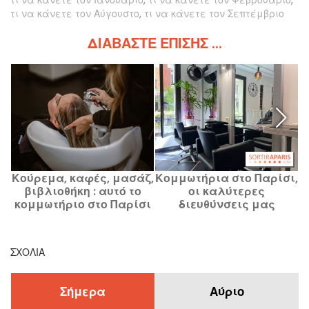
τι να κάνετε τον Αύγουστο
,
τι να κάνετε τον Σεπτέμβριο
ΔΙΑΒΆΣΤΕ ΕΠΊΣΗΣ ...
Κούρεμα, καφές, μασάζ,
Κομμωτήρια στο Παρίσι,
βιβλιοθήκη : αυτό το
οι καλύτερες
κομμωτήριο στο Παρίσι
διευθύνσεις μας
ξεπερνά κατά πολύ το
απλό χτένισμα
ΣΧΌΛΙΑ
Σήμερα
Αύριο