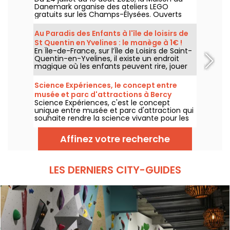
Danemark organise des ateliers LEGO
gratuits sur les Champs-Élysées. Ouverts
aux enfants, aux familles et aux passionnés
de construction, ces rendez-vous
Au Paradis des Enfants à l'île de loisirs de
permettent de découvrir l'univers de la
St Quentin en Yvelines : le manège à 1€ !
célèbre marque danoise à travers des
En Île-de-France, sur l’Île de Loisirs de Saint-
espaces de création en libre accès.
Quentin-en-Yvelines, il existe un endroit
magique où les enfants peuvent rire, jouer
et profiter de manèges adaptés à leur âge :
Au Paradis des Enfants. C’est le parc le
Science Expériences, le concept entre
moins cher d’Île-de-France, avec un tarif
musée et parc d'attractions à Bercy
exceptionnel de 1 € le manège.
Science Expériences, c'est le concept
Village
unique entre musée et parc d'attraction qui
souhaite rendre la science vivante pour les
enfants. Expériences scientifiques, réalité
virtuelle, vidéo mapping, on y retrouve les
Affinez votre recherche
dernières technologies utilisées pour
intéresser enfants aux sciences en la vivant
de l'intérieur...
LES DERNIERS CITY-GUIDES