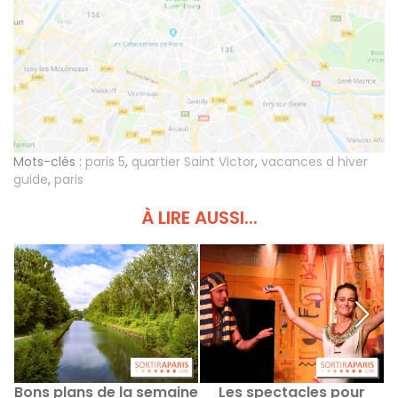
Mots-clés :
paris 5
,
quartier Saint Victor
,
vacances d hiver
guide
,
paris
À LIRE AUSSI...
Bons plans de la semaine
Les spectacles pour