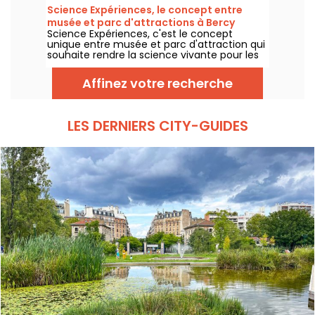
Au Paradis des Enfants. C’est le parc le
Science Expériences, le concept entre
moins cher d’Île-de-France, avec un tarif
musée et parc d'attractions à Bercy
exceptionnel de 1 € le manège.
Science Expériences, c'est le concept
Village
unique entre musée et parc d'attraction qui
souhaite rendre la science vivante pour les
enfants. Expériences scientifiques, réalité
virtuelle, vidéo mapping, on y retrouve les
Affinez votre recherche
dernières technologies utilisées pour
intéresser enfants aux sciences en la vivant
de l'intérieur...
LES DERNIERS CITY-GUIDES