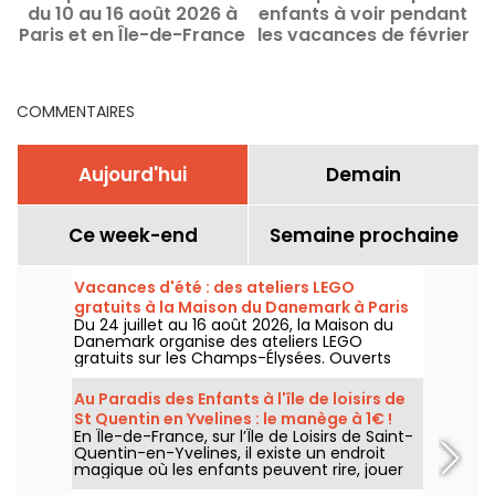
du 10 au 16 août 2026 à
enfants à voir pendant
p
Paris et en Île-de-France
les vacances de février
2026 à Paris
COMMENTAIRES
Aujourd'hui
Demain
Ce week-end
Semaine prochaine
Vacances d'été : des ateliers LEGO
gratuits à la Maison du Danemark à Paris
Du 24 juillet au 16 août 2026, la Maison du
Danemark organise des ateliers LEGO
gratuits sur les Champs-Élysées. Ouverts
aux enfants, aux familles et aux passionnés
de construction, ces rendez-vous
Au Paradis des Enfants à l'île de loisirs de
permettent de découvrir l'univers de la
St Quentin en Yvelines : le manège à 1€ !
célèbre marque danoise à travers des
En Île-de-France, sur l’Île de Loisirs de Saint-
espaces de création en libre accès.
Quentin-en-Yvelines, il existe un endroit
magique où les enfants peuvent rire, jouer
et profiter de manèges adaptés à leur âge :