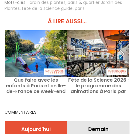
Mots-clés :
jardin des plantes
,
paris 5
,
quartier Jardin des
Plantes
,
fete de la science guide
,
paris
À LIRE AUSSI...
Que faire avec les
Fête de la Science 2026 :
enfants à Paris et en Ile-
le programme des
de-France ce week-end
animations à Paris par
des 8 au 9 août 2026 ?
arrondissement
COMMENTAIRES
Aujourd'hui
Demain