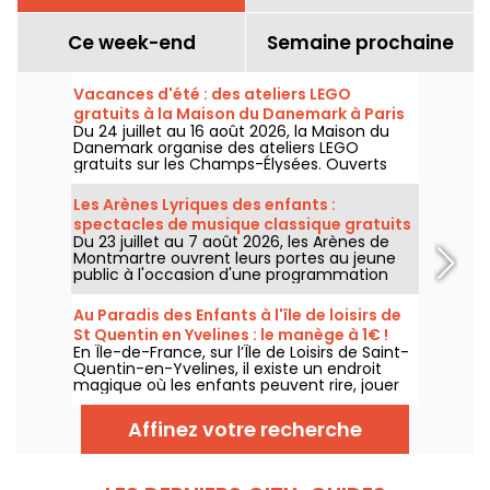
Ce week-end
Semaine prochaine
Vacances d'été : des ateliers LEGO
gratuits à la Maison du Danemark à Paris
Du 24 juillet au 16 août 2026, la Maison du
Danemark organise des ateliers LEGO
gratuits sur les Champs-Élysées. Ouverts
aux enfants, aux familles et aux passionnés
de construction, ces rendez-vous
Les Arènes Lyriques des enfants :
permettent de découvrir l'univers de la
spectacles de musique classique gratuits
célèbre marque danoise à travers des
Du 23 juillet au 7 août 2026, les Arènes de
pour les petits
espaces de création en libre accès.
Montmartre ouvrent leurs portes au jeune
public à l'occasion d'une programmation
spéciale. Bienvenue aux Arènes Lyriques des
enfants, un festival pour faire découvrir la
Au Paradis des Enfants à l'île de loisirs de
musique classique aux plus jeunes,
St Quentin en Yvelines : le manège à 1€ !
entièrement gratuit.
En Île-de-France, sur l’Île de Loisirs de Saint-
Quentin-en-Yvelines, il existe un endroit
magique où les enfants peuvent rire, jouer
et profiter de manèges adaptés à leur âge :
Au Paradis des Enfants. C’est le parc le
Affinez votre recherche
moins cher d’Île-de-France, avec un tarif
exceptionnel de 1 € le manège.