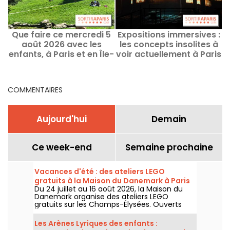
Que faire ce mercredi 5
Expositions immersives :
août 2026 avec les
les concepts insolites à
g
enfants, à Paris et en Île-
voir actuellement à Paris
de-France ?
et en Île-de-France
COMMENTAIRES
Aujourd'hui
Demain
Ce week-end
Semaine prochaine
Vacances d'été : des ateliers LEGO
gratuits à la Maison du Danemark à Paris
Du 24 juillet au 16 août 2026, la Maison du
Danemark organise des ateliers LEGO
gratuits sur les Champs-Élysées. Ouverts
aux enfants, aux familles et aux passionnés
de construction, ces rendez-vous
Les Arènes Lyriques des enfants :
permettent de découvrir l'univers de la