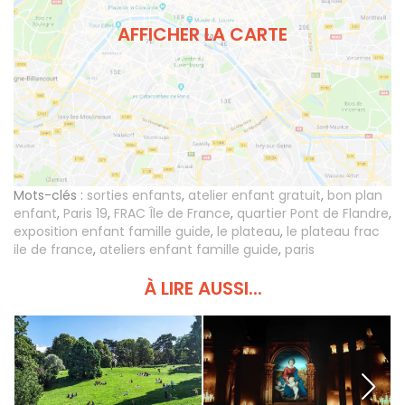
AFFICHER LA CARTE
Mots-clés :
sorties enfants
,
atelier enfant gratuit
,
bon plan
enfant
,
Paris 19
,
FRAC Île de France
,
quartier Pont de Flandre
,
exposition enfant famille guide
,
le plateau
,
le plateau frac
ile de france
,
ateliers enfant famille guide
,
paris
À LIRE AUSSI...