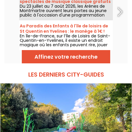
spectacles de musique classique gratuits
célèbre marque danoise à travers des
Du 23 juillet au 7 août 2026, les Arènes de
pour les petits
espaces de création en libre accès.
Montmartre ouvrent leurs portes au jeune
public à l'occasion d'une programmation
spéciale. Bienvenue aux Arènes Lyriques des
enfants, un festival pour faire découvrir la
Au Paradis des Enfants à l'île de loisirs de
musique classique aux plus jeunes,
St Quentin en Yvelines : le manège à 1€ !
entièrement gratuit.
En Île-de-France, sur l’Île de Loisirs de Saint-
Quentin-en-Yvelines, il existe un endroit
magique où les enfants peuvent rire, jouer
et profiter de manèges adaptés à leur âge :
Au Paradis des Enfants. C’est le parc le
Affinez votre recherche
moins cher d’Île-de-France, avec un tarif
exceptionnel de 1 € le manège.
LES DERNIERS CITY-GUIDES