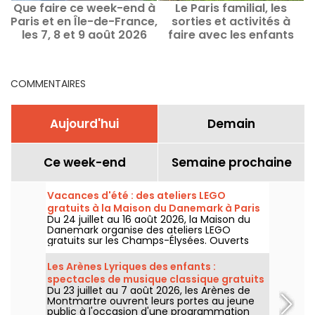
Que faire ce week-end à
Le Paris familial, les
Paris et en Île-de-France,
sorties et activités à
g
les 7, 8 et 9 août 2026
faire avec les enfants
COMMENTAIRES
Aujourd'hui
Demain
Ce week-end
Semaine prochaine
Vacances d'été : des ateliers LEGO
gratuits à la Maison du Danemark à Paris
Du 24 juillet au 16 août 2026, la Maison du
Danemark organise des ateliers LEGO
gratuits sur les Champs-Élysées. Ouverts
aux enfants, aux familles et aux passionnés
de construction, ces rendez-vous
Les Arènes Lyriques des enfants :
permettent de découvrir l'univers de la
spectacles de musique classique gratuits
célèbre marque danoise à travers des
Du 23 juillet au 7 août 2026, les Arènes de
pour les petits
espaces de création en libre accès.
Montmartre ouvrent leurs portes au jeune
public à l'occasion d'une programmation