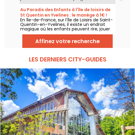
spéciale. Bienvenue aux Arènes Lyriques des
enfants, un festival pour faire découvrir la
Au Paradis des Enfants à l'île de loisirs de
musique classique aux plus jeunes,
St Quentin en Yvelines : le manège à 1€ !
entièrement gratuit.
En Île-de-France, sur l’Île de Loisirs de Saint-
Quentin-en-Yvelines, il existe un endroit
magique où les enfants peuvent rire, jouer
et profiter de manèges adaptés à leur âge :
Au Paradis des Enfants. C’est le parc le
Affinez votre recherche
moins cher d’Île-de-France, avec un tarif
exceptionnel de 1 € le manège.
LES DERNIERS CITY-GUIDES