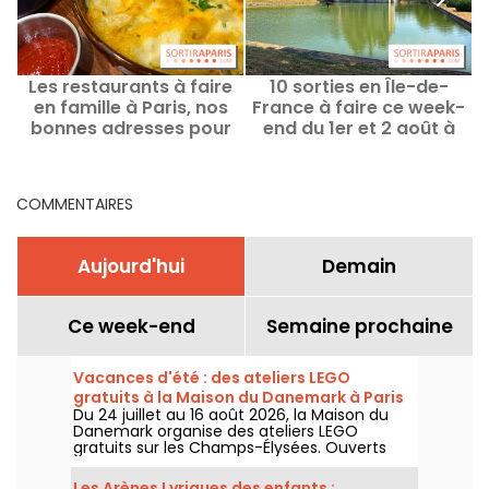
Les restaurants à faire
10 sorties en Île-de-
en famille à Paris, nos
France à faire ce week-
bonnes adresses pour
end du 1er et 2 août à
les enfants
portée de Pass Navigo
COMMENTAIRES
Aujourd'hui
Demain
Ce week-end
Semaine prochaine
Vacances d'été : des ateliers LEGO
gratuits à la Maison du Danemark à Paris
Du 24 juillet au 16 août 2026, la Maison du
Danemark organise des ateliers LEGO
gratuits sur les Champs-Élysées. Ouverts
aux enfants, aux familles et aux passionnés
de construction, ces rendez-vous
Les Arènes Lyriques des enfants :