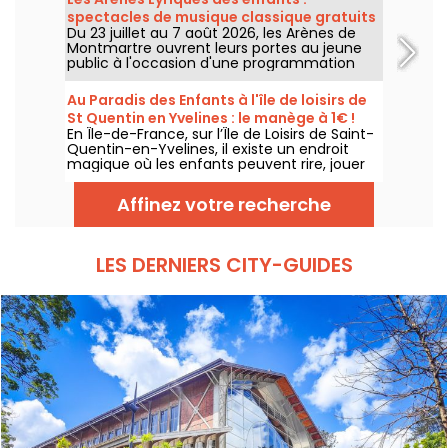
permettent de découvrir l'univers de la
spectacles de musique classique gratuits
célèbre marque danoise à travers des
Du 23 juillet au 7 août 2026, les Arènes de
pour les petits
espaces de création en libre accès.
Montmartre ouvrent leurs portes au jeune
public à l'occasion d'une programmation
spéciale. Bienvenue aux Arènes Lyriques des
enfants, un festival pour faire découvrir la
Au Paradis des Enfants à l'île de loisirs de
musique classique aux plus jeunes,
St Quentin en Yvelines : le manège à 1€ !
entièrement gratuit.
En Île-de-France, sur l’Île de Loisirs de Saint-
Quentin-en-Yvelines, il existe un endroit
magique où les enfants peuvent rire, jouer
et profiter de manèges adaptés à leur âge :
Au Paradis des Enfants. C’est le parc le
Affinez votre recherche
moins cher d’Île-de-France, avec un tarif
exceptionnel de 1 € le manège.
LES DERNIERS CITY-GUIDES