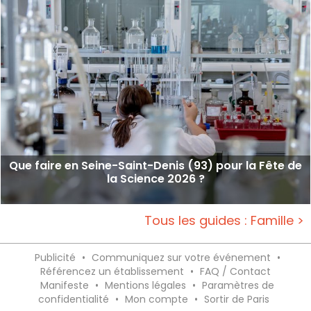
Que faire en Seine-Saint-Denis (93) pour la Fête de
la Science 2026 ?
Tous les guides : Famille >
Publicité
•
Communiquez sur votre événement
•
Référencez un établissement
•
FAQ / Contact
Manifeste
•
Mentions légales
•
Paramètres de
confidentialité
•
Mon compte
•
Sortir de Paris