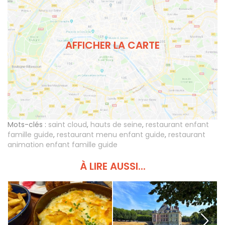
AFFICHER LA CARTE
Mots-clés :
saint cloud
,
hauts de seine
,
restaurant enfant
famille guide
,
restaurant menu enfant guide
,
restaurant
animation enfant famille guide
À LIRE AUSSI...